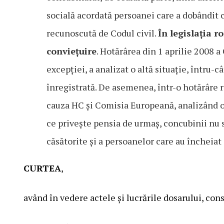
socială acordată persoanei care a dobândit c
recunoscută de Codul civil.
În legislația 
conviețuire
. Hotărârea din 1 aprilie 2008 a
excepției, a analizat o altă situație, într
înregistrată. De asemenea, într-o hotărâre 
cauza HC şi Comisia Europeană, analizând o s
ce privește pensia de urmaș, concubinii nu 
căsătorite şi a persoanelor care au încheiat
CURTEA
,
având în vedere actele şi lucrările dosarului, con