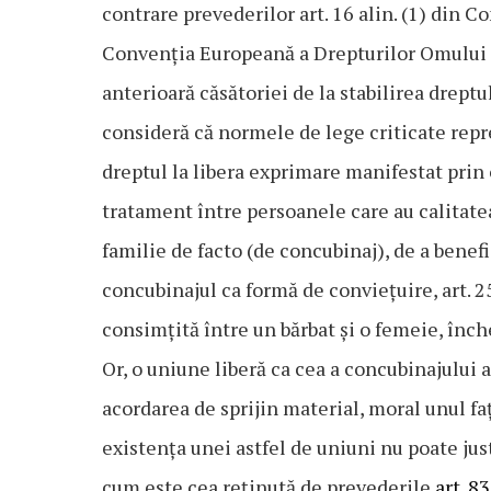
contrare prevederilor art. 16 alin. (1) din Co
Convenția Europeană a Drepturilor Omului 
anterioară căsătoriei de la stabilirea dreptu
consideră că normele de lege criticate repr
dreptul la libera exprimare manifestat prin
tratament între persoanele care au calitatea 
familie de facto (de concubinaj), de a bene
concubinajul ca formă de conviețuire, art. 2
consimțită între un bărbat şi o femeie, înche
Or, o uniune liberă ca cea a concubinajului a
acordarea de sprijin material, moral unul fa
existența unei astfel de uniuni nu poate just
cum este cea reținută de prevederile
art. 8