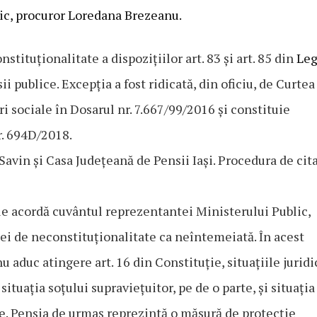
ic, procuror Loredana Brezeanu.
stituționalitate a dispozițiilor art. 83 și art. 85 din
Le
i publice. Excepția a fost ridicată, din oficiu, de Curtea
ări sociale în Dosarul nr. 7.667/99/2016 și constituie
r. 694D/2018.
avin şi Casa Județeană de Pensii Iași. Procedura de cit
ele acordă cuvântul reprezentantei Ministerului Public,
ei de neconstituționalitate ca neîntemeiată. În acest
nu aduc atingere art. 16 din Constituție, situațiile juridi
ituația soțului supraviețuitor, pe de o parte, şi situația
ite. Pensia de urmaș reprezintă o măsură de protecție