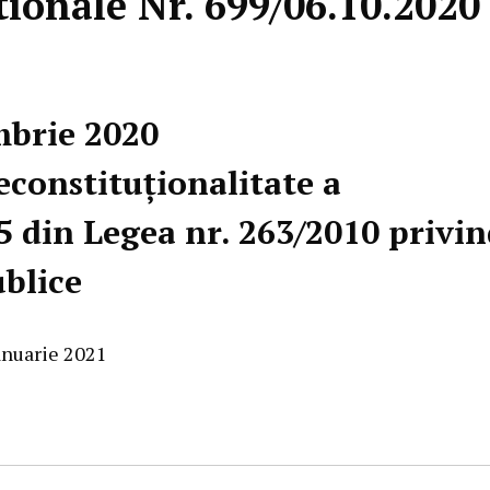
tionale Nr. 699/06.10.2020
mbrie 2020
econstituționalitate a
 85 din Legea nr. 263/2010 privi
ublice
anuarie 2021