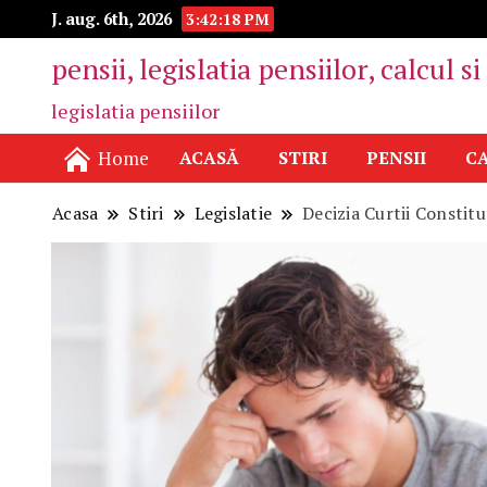
J. aug. 6th, 2026
3:42:19 PM
pensii, legislatia pensiilor, calcul s
legislatia pensiilor
Home
ACASĂ
STIRI
PENSII
CA
Acasa
Stiri
Legislatie
Decizia Curtii Constit