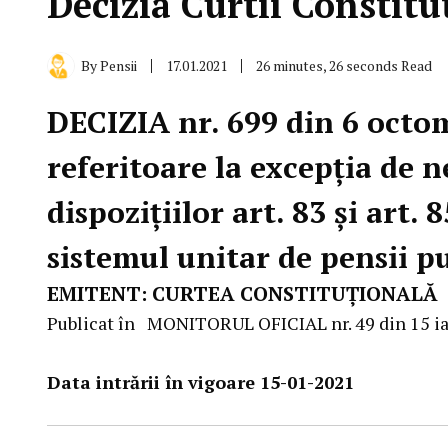
Decizia Curtii Constitu
By
Pensii
17.01.2021
26 minutes, 26 seconds Read
DECIZIA nr. 699 din 6 octo
referitoare la excepția de n
dispozițiilor art. 83 și art.
sistemul unitar de pensii p
EMITENT: CURTEA CONSTITUȚIONALĂ
Publicat în MONITORUL OFICIAL nr. 49 din 15 i
Data intrării în vigoare 15-01-2021