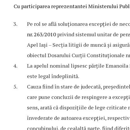
Cu participarea reprezentantei Ministerului Publ
Pe rol se află soluționarea excepției de necon
nr. 263/2010
privind sistemul unitar de pensi
Apel Iași – Secția litigii de muncă și asigur
obiectul Dosarului Curții Constituționale n
La apelul nominal lipsesc părțile Emanoila S
este legal îndeplinită.
Cauza fiind în stare de judecată, președint
care pune concluzii de respingere a excepți
sens, arată că dispozițiile de lege criticate 
învederate de autoarea excepției, respectiv s
concubinului, de cealaltă parte, fiind difer