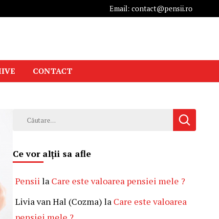
Email: contact@pensii.ro
IVE
CONTACT
Caută
după:
Ce vor alții sa afle
Pensii
la
Care este valoarea pensiei mele ?
Livia van Hal (Cozma)
la
Care este valoarea
pensiei mele ?