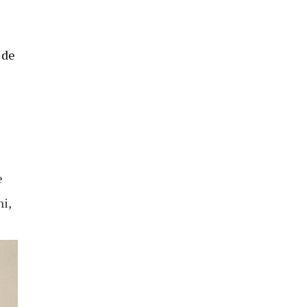
 de
e
i,