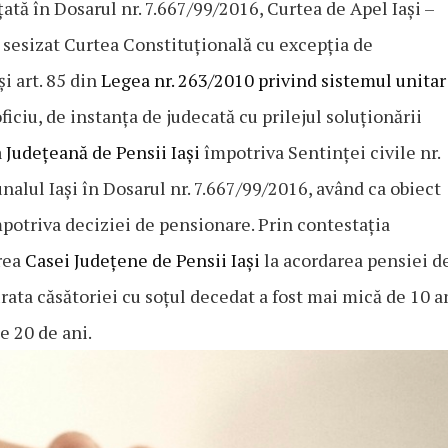
ată în Dosarul nr. 7.667/99/2016, Curtea de Apel Iași –
 a sesizat Curtea Constituțională cu excepția de
şi art. 85 din
Legea nr. 263/2010 privind sistemul unitar
 oficiu, de instanța de judecată cu prilejul soluționării
 Județeană de Pensii Iași
împotriva Sentinţei civile nr.
nalul Iași în Dosarul nr. 7.667/99/2016, având ca obiect
potriva deciziei de pensionare. Prin contestația
area
Casei Județene de Pensii Iași
la acordarea pensiei d
ata căsătoriei cu soțul decedat a fost mai mică de 10 an
e 20 de ani.