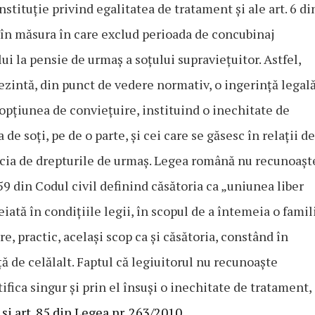
nstituție privind egalitatea de tratament şi ale art. 6 di
în măsura în care exclud perioada de concubinaj
lui la pensie de urmaș a soțului supraviețuitor. Astfel,
ezintă, din punct de vedere normativ, o ingerință legală
 opțiunea de conviețuire, instituind o inechitate de
de soți, pe de o parte, şi cei care se găsesc în relații de
ficia de drepturile de urmaș. Legea română nu recunoașt
59 din Codul civil definind căsătoria ca „uniunea liber
iată în condițiile legii, în scopul de a întemeia o famili
re, practic, același scop ca şi căsătoria, constând în
ță de celălalt. Faptul că legiuitorul nu recunoaște
ifica singur şi prin el însuși o inechitate de tratament,
3 şi art. 85 din Legea nr. 263/2010.