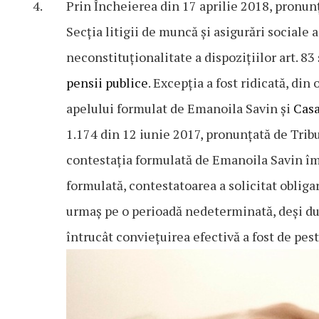
Prin Încheierea din 17 aprilie 2018, pronunț
Secția litigii de muncă şi asigurări sociale
neconstituționalitate a dispozițiilor art. 83 
pensii publice
. Excepția a fost ridicată, din
apelului formulat de Emanoila Savin şi
Casa
1.174 din 12 iunie 2017, pronunțată de Tribu
contestația formulată de Emanoila Savin îm
formulată, contestatoarea a solicitat oblig
urmaș pe o perioadă nedeterminată, deși dur
întrucât conviețuirea efectivă a fost de pest