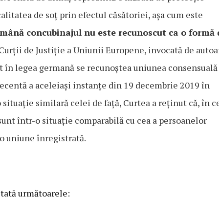
alitatea de soț prin efectul căsătoriei, așa cum este
română concubinajul nu este recunoscut ca o formă 
 Curții de Justiție a Uniunii Europene, invocată de auto
u-cât în legea germană se recunoștea uniunea consensuală
recentă a aceleiași instanțe din 19 decembrie 2019 în
ituație similară celei de față, Curtea a reţinut că, în c
sunt într-o situație comparabilă cu cea a persoanelor
 o uniune înregistrată.
stată următoarele: