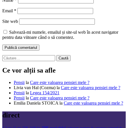
Nume
*
Email
*
Site web
Salvează-mi numele, emailul și site-ul web în acest navigator
pentru data viitoare când o să comentez.
Caută
după:
Ce vor alții sa afle
Pensii
la
Care este valoarea pensiei mele ?
Livia van Hal (Cozma)
la
Care este valoarea pensiei mele ?
Pensii
la
Legea 154/2021
Pensii
la
Care este valoarea pensiei mele ?
Emilia Daniela STOICA
la
Care este valoarea pensiei mele ?
direct
1990
acord global
1
2 ani
15 ani
25%
1100 lei
activitate institute de cercetare
carnetul de