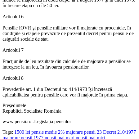
în fiecare etapa cu cîte 50 lei.
Articolul 6
Pensiile IOVR şi pensiile militare vor fi majorate cu procentele, în
condiţiile şi etapele prevăzute de prezentul decret pentru pensiile de
asigurări sociale de stat.
Articolul 7
Fracţiunile de leu rezultate din calculele de majorare a pensiilor se
intregesc la un leu, în favoarea pensionarilor.
Articolul 8
Prevederile art. 1 din Decretul nr. 414/1973 îşi încetează
aplicabilitatea pentru pensiile care vor fi majorate în prima etapa.
Preşedintele
Republicii Socialiste România
www.pensii.ro -Legislația pensiilor
Tags:
1500 lei pensie medie
2% majorare pensii
23
Decret 210/1977
majorare pensii 1977
pensii mai mari
pensii mai mici