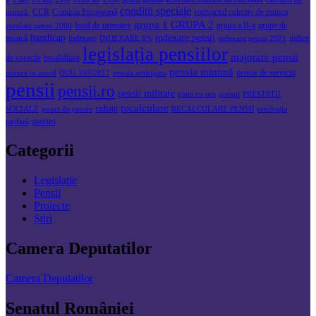
conditii speciale
CCR
Comisia Europeană
contractul colectiv de munca
muncă.
grupa 1
GRUPA 2
fond de premiere
grupa a II-a
grupe de
corelare pensii 2000
handicap
indexare pensii
muncă
indexare
indice
INDEXARE 6%
indexare pensii 2001
legislația pensiilor
majorare pensii
de corectie
invaliditate
pensia minimă
pensie de serviciu
munca in acord
OUG 103/2017
pensia anticipata
pensii
pensii.ro
pensii militare
plata cu ora
premii
PRESTATII
recalculare
radiații
SOCIALE
punct de pensie
RECALCULARE PENSII
retribuția
sporuri
tarifară
Categorii
Legislatie
Pensii
Proiecte
Știri
Camera Deputatilor
Camera Deputatilor
Senatul României