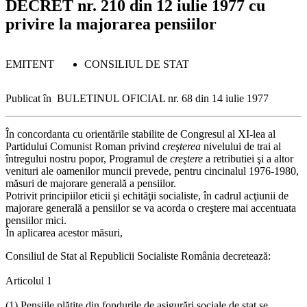
DECRET nr. 210 din 12 iulie 1977
cu
privire la majorarea pensiilor
EMITENT
CONSILIUL DE STAT
Publicat în
BULETINUL OFICIAL nr. 68 din 14 iulie 1977
În concordanta cu orientările stabilite de Congresul al XI-lea al
Partidului Comunist Roman privind
creşterea
nivelului de trai al
întregului nostru popor, Programul de
creştere
a retributiei şi a altor
venituri ale oamenilor muncii prevede, pentru cincinalul 1976-1980,
măsuri de majorare generală a pensiilor.
Potrivit principiilor eticii şi echităţii socialiste, în cadrul acţiunii de
majorare generală a pensiilor se va acorda o creştere mai accentuata
pensiilor mici.
În aplicarea acestor măsuri,
Consiliul de Stat al Republicii Socialiste România decretează:
Articolul 1
(1) Pensiile plătite din fondurile de asigurări sociale de stat se