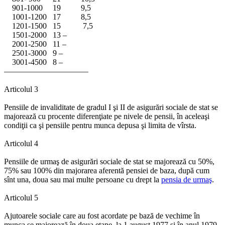
901-1000 19 9,5
1001-1200 17 8,5
1201-1500 15 7,5
1501-2000 13 –
2001-2500 11 –
2501-3000 9 –
3001-4500 8 –
–––––––––––––––––––––
Articolul 3
Pensiile de invaliditate de gradul I şi II de asigurări sociale de stat se
majorează cu procente diferenţiate pe nivele de pensii, în aceleaşi
condiţii ca şi pensiile pentru munca depusa şi limita de vîrsta.
Articolul 4
Pensiile de urmaş de asigurări sociale de stat se majorează cu 50%,
75% sau 100% din majorarea aferentă pensiei de baza, după cum
sînt una, doua sau mai multe persoane cu drept la
pensia de urmaş
.
Articolul 5
Ajutoarele sociale care au fost acordate pe bază de vechime în
munca se majorează în doua etape, la 1 august 1977 şi în anul 1979,