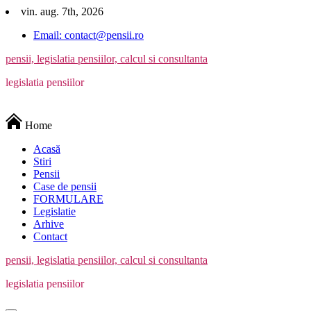
Skip
vin. aug. 7th, 2026
to
Email: contact@pensii.ro
content
pensii, legislatia pensiilor, calcul si consultanta
legislatia pensiilor
Home
Acasă
Stiri
Pensii
Case de pensii
FORMULARE
Legislatie
Arhive
Contact
pensii, legislatia pensiilor, calcul si consultanta
legislatia pensiilor