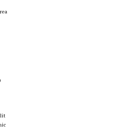
area
0
lit
mic