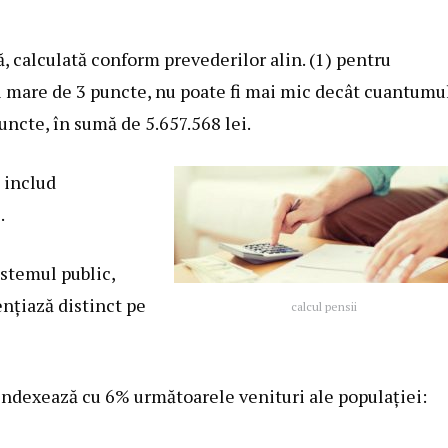
, calculată conform prevederilor alin. (1) pentru
i mare de 3 puncte, nu poate fi mai mic decât cuantumu
uncte, în sumă de 5.657.568 lei.
 includ
.
istemul public,
nţiază distinct pe
calcul pensii
indexează cu 6% următoarele venituri ale populaţiei: