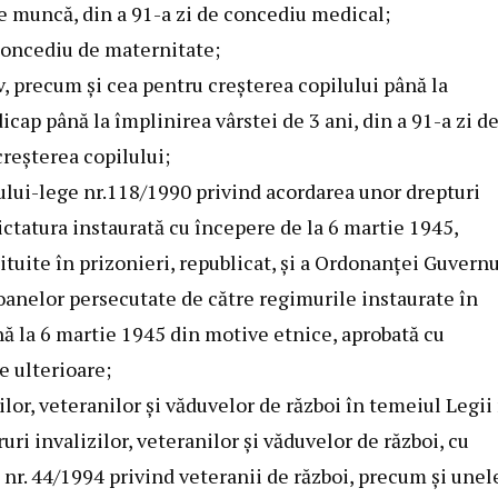
e muncă, din a 91-a zi de concediu medical;
 concediu de maternitate;
v, precum şi cea pentru creşterea copilului până la
icap până la împlinirea vârstei de 3 ani, din a 91-a zi d
reşterea copilului;
ului-lege nr.118/1990
privind acordarea unor drepturi
ctatura instaurată cu începere de la 6 martie 1945,
tuite în prizonieri, republicat, şi a
Ordonanţei Guvernu
oanelor persecutate de către regimurile instaurate în
 la 6 martie 1945 din motive etnice, aprobată cu
le ulterioare;
ilor, veteranilor şi văduvelor de război în temeiul
Legii 
ri invalizilor, veteranilor şi văduvelor de război, cu
 nr. 44/1994
privind veteranii de război, precum şi unel