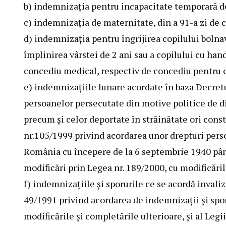
b) indemnizaţia pentru incapacitate temporară d
c) indemnizaţia de maternitate, din a 91-a zi de
d) indemnizaţia pentru îngrijirea copilului bolna
împlinirea vârstei de 2 ani sau a copilului cu hand
concediu medical, respectiv de concediu pentru c
e) indemnizaţiile lunare acordate în baza
Decret
persoanelor persecutate din motive politice de di
precum şi celor deportate în străinătate ori consti
nr.105/1999
privind acordarea unor drepturi pers
România cu începere de la 6 septembrie 1940 până
modificări prin
Legea nr. 189/2000
, cu modificări
f) indemnizaţiile şi sporurile ce se acordă invaliz
49/1991
privind acordarea de indemnizaţii şi sporu
modificările şi completările ulterioare, şi al
Legii