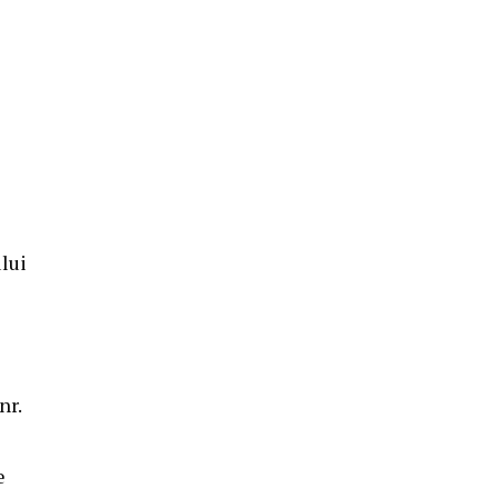
e
lui
nr.
e