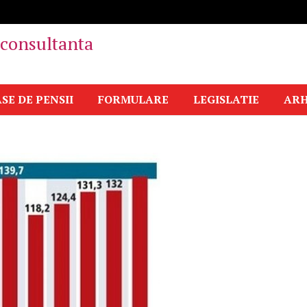
i consultanta
SE DE PENSII
FORMULARE
LEGISLATIE
ARH