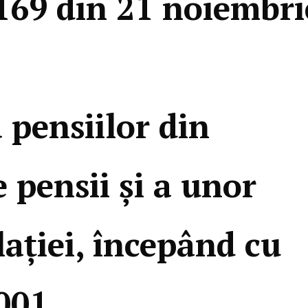
69 din 21 noiembri
 pensiilor din
 pensii şi a unor
laţiei, începând cu
001