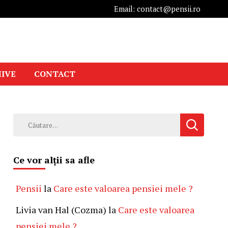
Email: contact@pensii.ro
IVE
CONTACT
Caută
după:
Ce vor alții sa afle
Pensii
la
Care este valoarea pensiei mele ?
Livia van Hal (Cozma)
la
Care este valoarea
pensiei mele ?