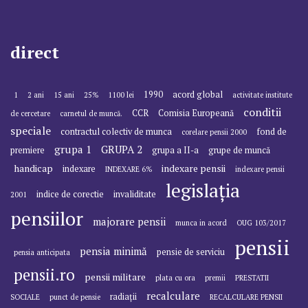
direct
1990
acord global
1
2 ani
15 ani
25%
1100 lei
activitate institute
conditii
CCR
Comisia Europeană
de cercetare
carnetul de muncă.
speciale
contractul colectiv de munca
fond de
corelare pensii 2000
grupa 1
GRUPA 2
premiere
grupa a II-a
grupe de muncă
handicap
indexare pensii
indexare
INDEXARE 6%
indexare pensii
legislația
indice de corectie
invaliditate
2001
pensiilor
majorare pensii
munca in acord
OUG 103/2017
pensii
pensia minimă
pensie de serviciu
pensia anticipata
pensii.ro
pensii militare
plata cu ora
premii
PRESTATII
recalculare
radiații
SOCIALE
punct de pensie
RECALCULARE PENSII