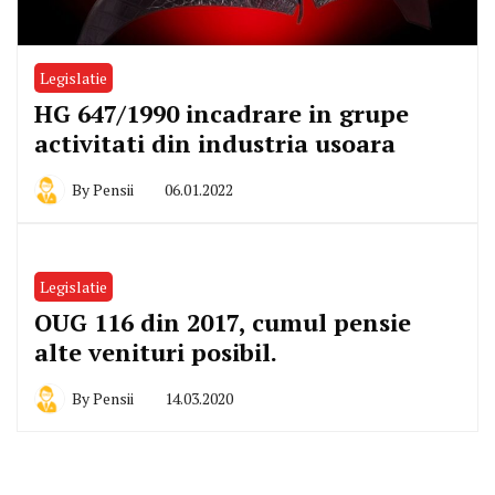
Legislatie
HG 647/1990 incadrare in grupe
activitati din industria usoara
By
Pensii
06.01.2022
Legislatie
OUG 116 din 2017, cumul pensie
alte venituri posibil.
By
Pensii
14.03.2020