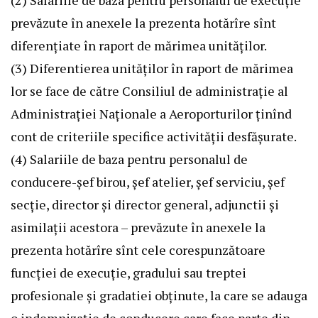
prevăzute în anexele la prezenta hotărîre sînt
diferenţiate în raport de mărimea unităţilor.
(3) Diferentierea unităţilor în raport de mărimea
lor se face de către Consiliul de administraţie al
Administraţiei Naţionale a Aeroporturilor ţinînd
cont de criteriile specifice activităţii desfăşurate.
(4) Salariile de baza pentru personalul de
conducere-şef birou, şef atelier, şef serviciu, şef
secţie, director şi director general, adjunctii şi
asimilaţii acestora – prevăzute în anexele la
prezenta hotărîre sînt cele corespunzătoare
funcţiei de execuţie, gradului sau treptei
profesionale şi gradatiei obţinute, la care se adauga
o indemnizaţie de conducere care face parte din