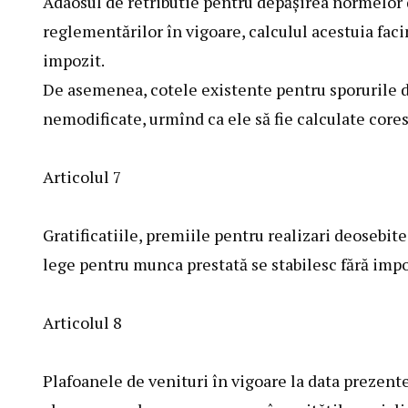
Adaosul de retributie pentru depăşirea normelor d
reglementărilor în vigoare, calculul acestuia faci
impozit.
De asemenea, cotele existente pentru sporurile 
nemodificate, urmînd ca ele să fie calculate cores
Articolul 7
Gratificatiile, premiile pentru realizari deosebite
lege pentru munca prestată se stabilesc fără impo
Articolul 8
Plafoanele de venituri în vigoare la data prezente