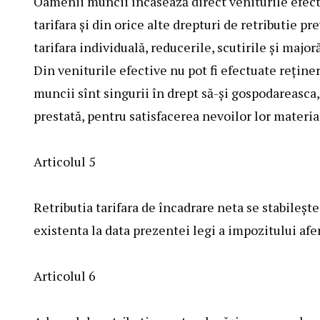
Oamenii muncii încasează direct veniturile efecti
tarifara şi din orice alte drepturi de retributie p
tarifara individuală, reducerile, scutirile şi majo
Din veniturile efective nu pot fi efectuate reţine
muncii sînt singurii în drept să-şi gospodareasca
prestată, pentru satisfacerea nevoilor lor material
Articolul 5
Retributia tarifara de încadrare neta se stabileşte
existenta la data prezentei legi a impozitului afe
Articolul 6