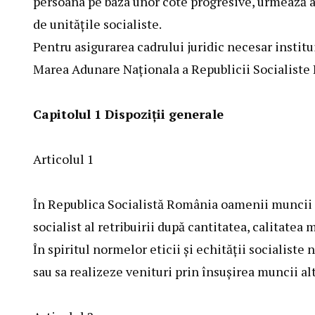
persoana pe baza unor cote progresive, urmează a 
de unităţile socialiste.
Pentru asigurarea cadrului juridic necesar institu
Marea Adunare Naţionala a Republicii Socialiste
Capitolul 1
Dispoziţii generale
Articolul 1
În Republica Socialistă România oamenii muncii au 
socialist al retribuirii după cantitatea, calitatea
În spiritul normelor eticii şi echităţii socialiste
sau sa realizeze venituri prin însuşirea muncii al