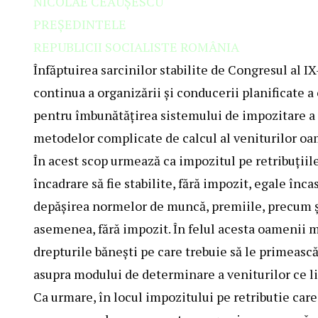
NICOLAE CEAUŞESCU
PREŞEDINTELE
REPUBLICII SOCIALISTE ROMÂNIA
Înfăptuirea sarcinilor stabilite de Congresul al 
continua a organizării şi conducerii planificate
pentru îmbunătăţirea sistemului de impozitare a r
metodelor complicate de calcul al veniturilor oa
În acest scop urmează ca impozitul pe retribuţiile i
încadrare să fie stabilite, fără impozit, egale înca
depăşirea normelor de muncă, premiile, precum şi 
asemenea, fără impozit. În felul acesta oamenii m
drepturile băneşti pe care trebuie să le primeasc
asupra modului de determinare a veniturilor ce li
Ca urmare, în locul impozitului pe retributie care,