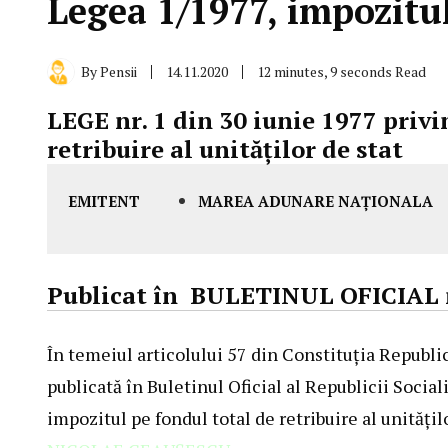
Legea 1/1977, impozitul
By
Pensii
14.11.2020
12 minutes, 9 seconds Read
LEGE nr. 1 din 30 iunie 1977
privi
retribuire al unităţilor de stat
EMITENT
MAREA ADUNARE NAŢIONALA
Publicat în
BULETINUL OFICIAL nr
În temeiul articolului 57 din Constituţia Republ
publicată în Buletinul Oficial al Republicii Socia
impozitul pe fondul total de retribuire al unităţilo