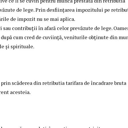
ve ce li se cuvin pentru munca prestată din retributia
revăzute de lege. Prin desfiinţarea impozitului pe retribu
rările de impozit nu se mai aplica.
ri sau contribuţii în afară celor prevăzute de lege. Oame
, după cum cred de cuviinţă, veniturile obţinute din mu
e şi spirituale.
 prin scăderea din retributia tarifara de încadrare bruta
rent acesteia.