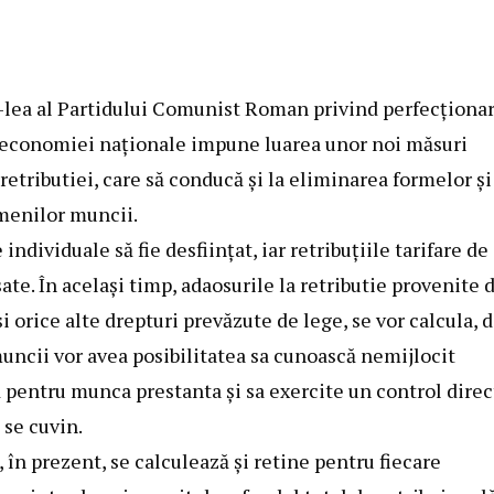
IX-lea al Partidului Comunist Roman privind perfecţiona
 a economiei naţionale impune luarea unor noi măsuri
etributiei, care să conducă şi la eliminarea formelor şi
menilor muncii.
ndividuale să fie desfiinţat, iar retribuţiile tarifare de
sate. În acelaşi timp, adaosurile la retributie provenite 
orice alte drepturi prevăzute de lege, se vor calcula, 
uncii vor avea posibilitatea sa cunoască nemijlocit
ă pentru munca prestanta şi sa exercite un control direc
 se cuvin.
 în prezent, se calculează şi retine pentru fiecare