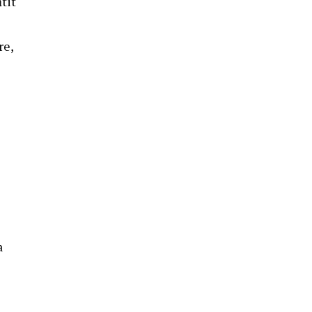
tit
re,
a