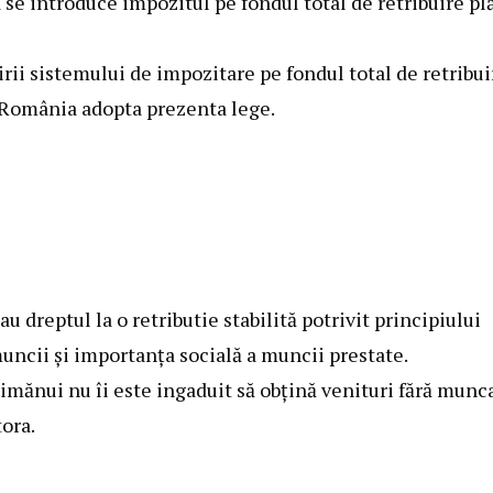
se introduce impozitul pe fondul total de retribuire plă
irii sistemului de impozitare pe fondul total de retribui
 România adopta prezenta lege.
dreptul la o retributie stabilită potrivit principiului
 muncii şi importanţa socială a muncii prestate.
 nimănui nu îi este ingaduit să obţină venituri fără munc
tora.