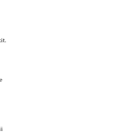
it.
de
ii