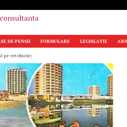
i consultanta
SE DE PENSII
FORMULARE
LEGISLATIE
ARH
l pe retributie;