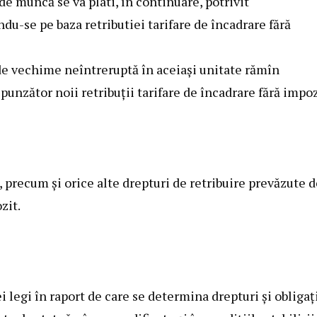
e muncă se va plati, în continuare, potrivit
ndu-se pe baza retributiei tarifare de încadrare fără
de vechime neîntreruptă în aceiaşi unitate rămîn
punzător noii retribuţii tarifare de încadrare fără impoz
, precum şi orice alte drepturi de retribuire prevăzute 
zit.
i legi în raport de care se determina drepturi şi obligaţ