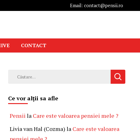
Email: contact@pensii.ro
IVE
CONTACT
Caută
după:
Ce vor alții sa afle
Pensii
la
Care este valoarea pensiei mele ?
Livia van Hal (Cozma)
la
Care este valoarea
pensiei mele ?