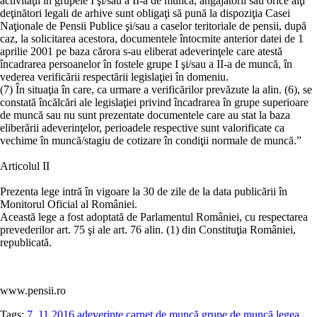
activităţii în grupele I şi/sau a II-a de muncă, angajatorii sau orice alţi
deţinători legali de arhive sunt obligaţi să pună la dispoziţia Casei
Naţionale de Pensii Publice şi/sau a caselor teritoriale de pensii, după
caz, la solicitarea acestora, documentele întocmite anterior datei de 1
aprilie 2001 pe baza cărora s-au eliberat adeverinţele care atestă
încadrarea persoanelor în fostele grupe I şi/sau a II-a de muncă, în
vederea verificării respectării legislaţiei în domeniu.
(7) În situaţia în care, ca urmare a verificărilor prevăzute la alin. (6), se
constată încălcări ale legislaţiei privind încadrarea în grupe superioare
de muncă sau nu sunt prezentate documentele care au stat la baza
eliberării adeverinţelor, perioadele respective sunt valorificate ca
vechime în muncă/stagiu de cotizare în condiţii normale de muncă.”
Articolul II
Prezenta lege intră în vigoare la 30 de zile de la data publicării în
Monitorul Oficial al României.
Această lege a fost adoptată de Parlamentul României, cu respectarea
prevederilor art. 75 şi ale art. 76 alin. (1) din Constituţia României,
republicată.
www.pensii.ro
Tags:
7 .11.2016
adeverințe
carnet de muncă
grupe de muncă
legea