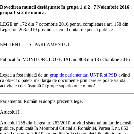
Dovedirea muncii desfășurate în grupa 1 si 2 , 7 Noiembrie 2016 ,
grupa 1 si 2 de muncă,
LEGE nr. 172 din 7 octombrie 2016
pentru completarea art. 158 din
Legea nr. 263/2010 privind sistemul unitar de pensii publice
EMITENT
PARLAMENTUL
Publicat în
MONITORUL OFICIAL nr. 808 din 13 octombrie 2016
Legea a fost inițiată de un
grup de parlamentari UNPR și PSD
având
ca obiect o paletă mai largă de documente prin care se poate valida
activitatea desfășurată în grupe superioare e muncă.
Parlamentul României adoptă prezenta lege.
Articolul I
Articolul 158 din Legea nr. 263/2010 privind sistemul unitar de pensii
publice, publicată în Monitorul Oficial al României, Partea I, nr. 852
din 20 decembrie 2010, cu modificările şi completările ulterioare, se