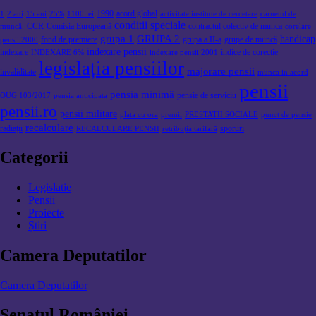
1990
acord global
1
2 ani
15 ani
25%
1100 lei
activitate institute de cercetare
carnetul de
conditii speciale
CCR
Comisia Europeană
contractul colectiv de munca
muncă.
corelare
grupa 1
GRUPA 2
handicap
fond de premiere
grupa a II-a
grupe de muncă
pensii 2000
indexare pensii
indexare
indice de corectie
INDEXARE 6%
indexare pensii 2001
legislația pensiilor
majorare pensii
invaliditate
munca in acord
pensii
pensia minimă
pensie de serviciu
OUG 103/2017
pensia anticipata
pensii.ro
pensii militare
plata cu ora
premii
PRESTATII SOCIALE
punct de pensie
recalculare
radiații
sporuri
RECALCULARE PENSII
retribuția tarifară
Categorii
Legislatie
Pensii
Proiecte
Știri
Camera Deputatilor
Camera Deputatilor
Senatul României