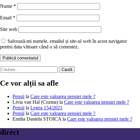
Nume
*
Email
*
Site web
Salvează-mi numele, emailul și site-ul web în acest navigator
pentru data viitoare când o să comentez.
Caută
după:
Ce vor alții sa afle
Pensii
la
Care este valoarea pensiei mele ?
Livia van Hal (Cozma)
la
Care este valoarea pensiei mele ?
Pensii
la
Legea 154/2021
Pensii
la
Care este valoarea pensiei mele ?
Emilia Daniela STOICA
la
Care este valoarea pensiei mele ?
direct