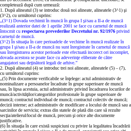
completează după cum urmează:
1. După alineatul (3) se introduc două noi alineate, alineatele (3^1) şi
(3^2), cu următorul cuprins:
„(3^1) Dovada vechimii în muncă în grupa I şi/sau a II-a de muncă
realizată anterior datei de 1 aprilie 2001 se face cu carnetul de muncă
întocmit cu
respectarea prevederilor Decretului nr. 92/1976
privind
carnetul de muncă.
(3^2) În situaţia în care perioadele de vechime în muncă realizate în
grupa I şi/sau a II-a de muncă nu sunt înregistrate în carnetul de muncă
sau înregistrarea acestor perioade este efectuată incorect ori incomplet,
dovada acestora se poate face cu adeverinţe eliberate de către
angajatori sau deţinătorii legali de arhive.”
2. După alineatul (4) se introduc trei noi alineate, alineatele (5) – (7),
cu următorul cuprins:
„(5) Prin documente verificabile se înţelege: actul administrativ de
nominalizare a persoanelor încadrate în grupe superioare de muncă
sau, în lipsa acestuia, actul administrativ privind încadrarea locurilor de
muncă/activităţilor/categoriilor profesionale în grupe superioare de
muncă; contractul individual de muncă; contractul colectiv de muncă;
decizii interne; act administrativ de modificare a locului de muncă sau a
sarcinilor de serviciu; extras din statele de plată din care să rezulte
secţia/atelierul/locul de muncă, precum şi orice alte documente
justificative.
(6) În situaţia în care există suspiciuni cu privire la legalitatea încadrării