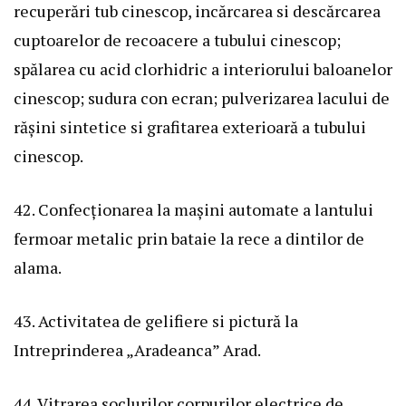
recuperări tub cinescop, incărcarea si descărcarea
cuptoarelor de recoacere a tubului cinescop;
spălarea cu acid clorhidric a interiorului baloanelor
cinescop; sudura con ecran; pulverizarea lacului de
rășini sintetice si grafitarea exterioară a tubului
cinescop.
42. Confecționarea la mașini automate a lantului
fermoar metalic prin bataie la rece a dintilor de
alama.
43. Activitatea de gelifiere si pictură la
Intreprinderea „Aradeanca” Arad.
44. Vitrarea soclurilor corpurilor electrice de