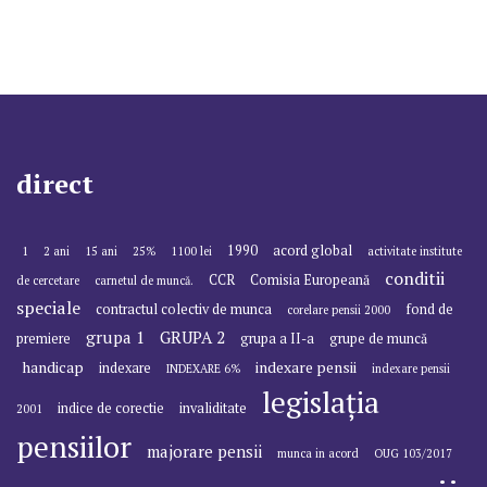
direct
1990
acord global
1
2 ani
15 ani
25%
1100 lei
activitate institute
conditii
CCR
Comisia Europeană
de cercetare
carnetul de muncă.
speciale
contractul colectiv de munca
fond de
corelare pensii 2000
grupa 1
GRUPA 2
premiere
grupa a II-a
grupe de muncă
handicap
indexare pensii
indexare
INDEXARE 6%
indexare pensii
legislația
indice de corectie
invaliditate
2001
pensiilor
majorare pensii
munca in acord
OUG 103/2017