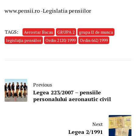
www.pensii.ro -Legislatia pensiilor
TAGS:
Aerostar Bacau
GRUPA 2
grupa II de munca
legislația pensiilor
Ordin 2120/1999
Ordin 662/1999
Previous
Legea 223/2007 – pensiile
personalului aeronautic civil
Next
Legea 2/1991