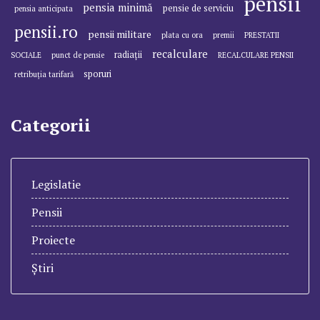
pensii
pensia minimă
pensie de serviciu
pensia anticipata
pensii.ro
pensii militare
plata cu ora
premii
PRESTATII
recalculare
radiații
SOCIALE
punct de pensie
RECALCULARE PENSII
sporuri
retribuția tarifară
Categorii
Legislatie
Pensii
Proiecte
Știri