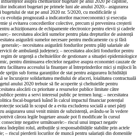
 influențelor asupra cheltuielilor bugetare pe anul 2020 pe capitole,
lilor indicatori bugetari pe primele luni ale anului 2020;
–
asigurarea
i bugetului de stat pe anul 2020 nr. 5/2020, cu modificările și
re cu evoluția prognozată a indicatorilor macroeconomici și execuția
emie și evitarea concedierilor colective, precum și prevenirea creșterii
pentru achiziționarea de echipamente electronice pentru elevii și cadrele
oare;
–
necesitatea alocării sumelor pentru plata drepturilor de asistență
esitatea asigurării sumelor necesare pentru medicamente cu și fără
e generale;
–
necesitatea asigurării fondurilor pentru plăți salariale ale
 servicii de ambulanță județene);
–
necesitatea alocării fondurilor pentru
n regim de urgență a cheltuielilor de gestionare a situației epidemiologice
omic, pentru diminuarea efectelor negative asupra economiei cauzate de
u facilitarea accesului la finanțare al întreprinderilor mici și mijlocii în
de sprijin sub forma garanțiilor de stat pentru asigurarea lichidității
se încurajeze solidaritatea mediului de afaceri, loialitatea contractuală
getul anului 2020 trebuie să fie acoperite și cheltuielile pentru
esitatea alocării cu prioritate a resurselor publice limitate către
r publice pentru a servi interesul public pe termen lung;
–
necesitatea
olitica fiscal-bugetară luând în calcul impactul financiar potențial
otecție socială în scopul de a evita excluderea socială a unei părți
ntru asigurarea unui venit minim de subzistență, avându-se în vedere
potrivit cărora legile bugetare anuale pot fi modificate în cursul
 consecințe negative următoarele:
–
riscul unui impact negativ
a îndeplini rolul, atribuțiile și responsabilitățile stabilite prin actele
le;
–
riscul pierderii locurilor de muncă pentru salariații din domeniile