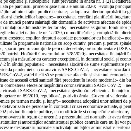
te pe capitole și subcapitole, sunt prevăzute în
anexa nr. 1
.
(2)
Detalierea
ulată pe parcursul primelor șase luni ale anului 2020;
–
evoluția principa
ităților administrației publice centrale;
–
adoptarea ulterior aprobării Legi
ilor și cheltuielilor bugetare;
–
necesitatea corelării planificării bugeta
or de muncă pentru salariații din domeniile de activitate afectate de epid
i unităților administrativ-teritoriale;
–
necesitatea asigurării fondurilor 
egii educației naționale nr. 1/2020, cu modificările și completările ulteri
entru creșterea copiilor, drepturi acordate persoanelor cu handicap);
–
nec
tilizate în programele naționale cu scop curativ, precum și pentru spital
isc, sporuri pentru condiții de pericol deosebite, ore suplimentare (DSP,
2020 potrivit Hotărârii Guvernului nr. 578/2020;
–
necesitatea finanțării î
cum și a măsurilor cu caracter excepțional, în domeniul social și econ
V-2 în rândul populației;
–
necesitatea alocării de sume suplimentare pentr
i pe perioada pandemiei cu coronavirus SARS-CoV-2;
–
necesitarea acordării 
S-CoV-2, astfel încât să se protejeze afacerile și sistemul economic, să 
dicate de această criză sanitară fără precedent în istoria modernă;
–
din bu
entru combaterea efectelor răspândirii coronavirusului SARS-CoV-2;
–
nec
ronavirusului SARS-CoV-2;
–
necesitatea gestionării eficiente a finanțelo
al-bugetare nr. 69/2010, republicată, potrivit căruia „Guvernul va derula p
nomice pe termen mediu și lung“;
–
necesitatea adoptării unor măsuri de pr
rie defavorizată de persoane în contextul crizei economice actuale, și pe
02 privind finanțele publice, cu modificările și completările ulterioare, 
promovarea în regim de urgență a prezentului act normativ ar avea drept
tuțiilor și autorităților administrației publice centrale care nu își vor pute
ecesare desfășurării normale a activității unităților administrativ-teritoria