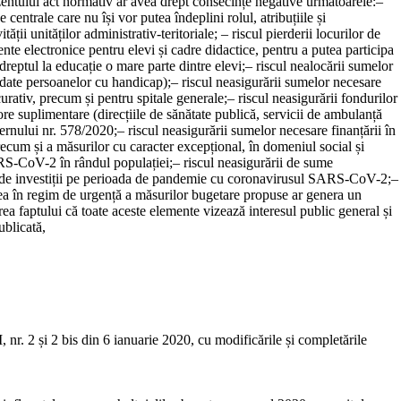
ntului act normativ ar avea drept consecințe negative următoarele:
–
 centrale care nu își vor putea îndeplini rolul, atribuțiile și
tății unităților administrativ-teritoriale;
–
riscul pierderii locurilor de
te electronice pentru elevi și cadre didactice, pentru a putea participa
dreptul la educație o mare parte dintre elevi;
–
riscul nealocării sumelor
ordate persoanelor cu handicap);
–
riscul neasigurării sumelor necesare
urativ, precum și pentru spitale generale;
–
riscul neasigurării fondurilor
 ore suplimentare (direcțiile de sănătate publică, servicii de ambulanță
vernului nr. 578/2020;
–
riscul neasigurării sumelor necesare finanțării în
cum și a măsurilor cu caracter excepțional, în domeniul social și
ARS-CoV-2 în rândul populației;
–
riscul neasigurării de sume
ctelor de investiții pe perioada de pandemie cu coronavirusul SARS-CoV-2;
–
ea în regim de urgență a măsurilor bugetare propuse ar genera un
rea faptului că toate aceste elemente vizează interesul public general și
ublicată,
nr. 2 și 2 bis din 6 ianuarie 2020, cu modificările și completările