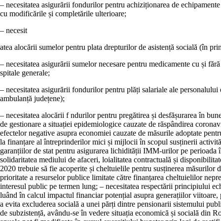
–
necesitatea asigurării fondurilor pentru achiziționarea de echipamente e
cu modificările și completările ulterioare;
–
necesit
atea alocării sumelor pentru plata drepturilor de asistență socială (în pr
–
necesitatea asigurării sumelor necesare pentru medicamente cu și fără 
spitale generale;
–
necesitatea asigurării fondurilor pentru plăți salariale ale personalului
ambulanță județene);
–
necesitat
ea alocării f ndurilor pentru pregătirea și desfășurarea în bun
de gestionare a situației epidemiologice cauzate de răspândirea corona
efectelor negative asupra economiei cauzate de măsurile adoptate pentr
la finanțare al întreprinderilor mici și mijlocii în scopul susținerii act
garanțiilor de stat pentru asigurarea lichidității IMM-urilor pe perioada
solidaritatea mediului de afaceri, loialitatea contractuală și disponibilit
2020 trebuie să fie acoperite și cheltuielile pentru susținerea măsuril
prioritate a resurselor publice limitate către finanțarea cheltuielilor
interesul public pe termen lung;
–
necesitatea respectării principiului ec
luând în calcul impactul financiar potențial asupra generațiilor viitoar
a evita excluderea socială a unei părți dintre pensionarii sistemului pub
de subzistență, avându-se în vedere situația economică și socială din R