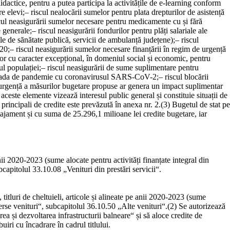
dactice, pentru a putea participa la activitățile de e-learning conform
re elevi;
–
riscul nealocării sumelor pentru plata drepturilor de asistență
cul neasigurării sumelor necesare pentru medicamente cu și fără
e generale;
–
riscul neasigurării fondurilor pentru plăți salariale ale
ile de sănătate publică, servicii de ambulanță județene);
–
riscul
020;
–
riscul neasigurării sumelor necesare finanțării în regim de urgență
or cu caracter excepțional, în domeniul social și economic, pentru
l populației;
–
riscul neasigurării de sume suplimentare pentru
pe perioada de pandemie cu coronavirusul SARS-CoV-2;
–
riscul blocării
urgență a măsurilor bugetare propuse ar genera un impact suplimentar
 aceste elemente vizează interesul public general și constituie situații de
 principali de credite este prevăzută în
anexa nr. 2
.
(3)
Bugetul de stat pe
ajament și cu suma de 25.296,1 milioane lei credite bugetare, iar
nii 2020-2023 (sume alocate pentru activități finanțate integral din
ubcapitolul 33.10.08 „Venituri din prestări servicii“.
titluri de cheltuieli, articole și alineate pe anii 2020-2023 (sume
verse venituri“, subcapitolul 36.10.50 „Alte venituri“.
(2)
Se autorizează
 și dezvoltarea infrastructurii balneare“ și să aloce credite de
uiri cu încadrare în cadrul titlului.