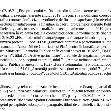
03/16/21 „Fișa proiectului cu finanțare din fonduri externe nerambursabil
tualizării execuției aferente anului 2019, precum și a modificării coresp
tală a contractelor/deciziilor/ordinelor de finanțare aprobate și în nivelu
iectului finanțat/propus la finanțare în cadrul programelor aferente Poli
editele bugetare, în sensul actualizării execuției aferente anului 2019, p
încadrarea în valoarea totală a contractelor/deciziilor/ordinelor de finanț
. 3/16/23 „Fișa Proiectului finanțat/propus la finanțare în cadrul progr
denumirea proiectului cod 10658 „Formarea continuă a personalului Autorită
sonalului Autorității de Certificare și Plată pentru îmbunătățirea perfor
ază Ministerul Finanțelor Publice ca în cadrul anexei nr. 3/16/27 „Fiș
i externe“, titlul 71 „Active nefinanciare“, creditele de angajament pe 
rități publice și acțiuni externe“, titlul 71 „Active nefinanciare“, cre
nțelor Publice în anexa nr. 3/16/27 „Fișa Programului“ la Programul co
a capitolul 51.01 „Autorități publice și acțiuni externe“, titlul 71 „Act
rarea finanțelor publice“, capitolul 51.01 „Autorități publice și acțiun
Sinteza bugetelor centralizate ale instituțiilor publice finanțate parțial 
ei.
(2)
Se autorizează Ministerul Justiției ca, în bugetul fondurilor exte
i precedent pentru efectuarea de cheltuieli“, paragraf 40.08.15.03 „Sume 
 „Mecanismele financiare Spațiul Economic European și Norvegian 2014-2
tul pe capitole, subcapitole, paragrafe, titluri de cheltuieli, articole și
ări: