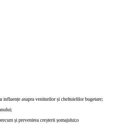
 influențe asupra veniturilor și cheltuielilor bugetare;
anului;
 precum și prevenirea creșterii șomajului;o