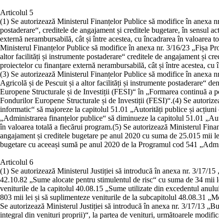
Articolul 5
(1)
Se autorizează Ministerul Finanțelor Publice să modifice în anexa nr. 
postaderare“, creditele de angajament și creditele bugetare, în sensul ac
externă nerambursabilă, cât și între acestea, cu încadrarea în valoarea to
Ministerul Finanțelor Publice să modifice în anexa nr. 3/16/23 „Fișa Pro
altor facilități și instrumente postaderare“ creditele de angajament și cr
proiectelor cu finanțare externă nerambursabilă, cât și între acestea, cu 
(3)
Se autorizează Ministerul Finanțelor Publice să modifice în anexa nr
Agricolă și de Pescuit și a altor facilități și instrumente postaderare“ 
Europene Structurale și de Investiții (FESI)“ în „Formarea continuă a per
Fondurilor Europene Structurale și de Investiții (FESI)“.
(4)
Se autorize
informatic“ să majoreze la capitolul 51.01 „Autorități publice și acțiun
„Administrarea finanțelor publice“ să diminueze la capitolul 51.01 „Auto
în valoarea totală a fiecărui program.
(5)
Se autorizează Ministerul Fina
angajament și creditele bugetare pe anul 2020 cu suma de 25.015 mii lei l
bugetare cu aceeași sumă pe anul 2020 de la Programul cod 541 „Administ
Articolul 6
(1)
Se autorizează Ministerul Justiției să introducă în anexa nr. 3/17/15 „
42.10.82 „Sume alocate pentru stimulentul de risc“ cu suma de 34 mii l
veniturile de la capitolul 40.08.15 „Sume utilizate din excedentul anulu
803 mii lei și să suplimenteze veniturile de la subcapitolul 48.08.31
Se autorizează Ministerul Justiției să introducă în anexa nr. 3/17/13 „Buge
integral din venituri proprii)“, la partea de venituri, următoarele modific