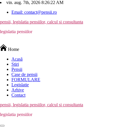
Skip
vin. aug. 7th, 2026
8:26:23 AM
to
Email: contact@pensii.ro
content
pensii, legislatia pensiilor, calcul si consultanta
legislatia pensiilor
Home
Acasă
Stiri
Pensii
Case de pensii
FORMULARE
Legislatie
Arhive
Contact
pensii, legislatia pensiilor, calcul si consultanta
legislatia pensiilor