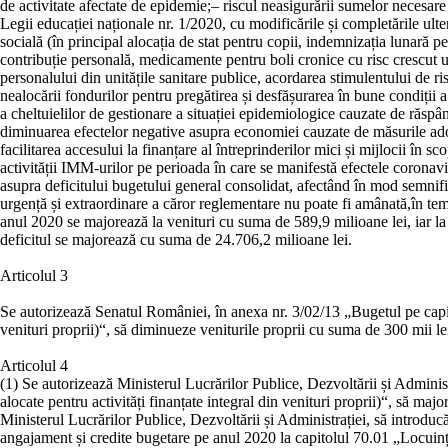
de activitate afectate de epidemie;
–
riscul neasigurării sumelor necesare
Legii educației naționale nr. 1/2020, cu modificările și completările ulte
socială (în principal alocația de stat pentru copii, indemnizația lunară p
contribuție personală, medicamente pentru boli cronice cu risc crescut u
personalului din unitățile sanitare publice, acordarea stimulentului de ri
nealocării fondurilor pentru pregătirea și desfășurarea în bune condiții 
a cheltuielilor de gestionare a situației epidemiologice cauzate de răs
diminuarea efectelor negative asupra economiei cauzate de măsurile ado
facilitarea accesului la finanțare al întreprinderilor mici și mijlocii în
activității IMM-urilor pe perioada în care se manifestă efectele coron
asupra deficitului bugetului general consolidat, afectând în mod semnific
urgență și extraordinare a căror reglementare nu poate fi amânată,
în tem
anul 2020 se majorează la venituri cu suma de 589,9 milioane lei, iar la
deficitul se majorează cu suma de 24.706,2 milioane lei.
Articolul 3
Se autorizează Senatul României, în anexa nr. 3/02/13 „Bugetul pe capitole
venituri proprii)“, să diminueze veniturile proprii cu suma de 300 mii lei 
Articolul 4
(1)
Se autorizează Ministerul Lucrărilor Publice, Dezvoltării și Administr
alocate pentru activități finanțate integral din venituri proprii)“, să ma
Ministerul Lucrărilor Publice, Dezvoltării și Administrației, să introdu
angajament și credite bugetare pe anul 2020 la capitolul 70.01 „Locuințe, s