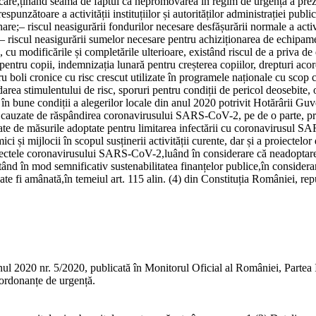
care,
ținând seama de faptul că nepromovarea în regim de urgență a preze
unzătoare a activității instituțiilor și autorităților administrației publice
nare;
–
riscul neasigurării fondurilor necesare desfășurării normale a activi
–
riscul neasigurării sumelor necesare pentru achiziționarea de echipamen
 cu modificările și completările ulterioare, existând riscul de a priva de 
at pentru copii, indemnizația lunară pentru creșterea copiilor, drepturi ac
boli cronice cu risc crescut utilizate în programele naționale cu scop c
rdarea stimulentului de risc, sporuri pentru condiții de pericol deosebite,
a în bune condiții a alegerilor locale din anul 2020 potrivit Hotărârii Gu
ce cauzate de răspândirea coronavirusului SARS-CoV-2, pe de o parte, pre
te de măsurile adoptate pentru limitarea infectării cu coronavirusul S
 mici și mijlocii în scopul susținerii activității curente, dar și a proie
ă efectele coronavirusului SARS-CoV-2,
luând în considerare că neadoptar
tând în mod semnificativ sustenabilitatea finanțelor publice,
în considera
oate fi amânată,
în temeiul art. 115 alin. (4) din Constituția României, rep
l 2020 nr. 5/2020, publicată în Monitorul Oficial al României, Partea I, 
 ordonanțe de urgență.