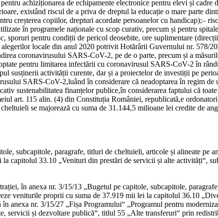
 pentru achiziționarea de echipamente electronice pentru elevi și cadre di
rioare, existând riscul de a priva de dreptul la educație o mare parte dint
entru creșterea copiilor, drepturi acordate persoanelor cu handicap);
–
ris
tilizate în programele naționale cu scop curativ, precum și pentru spital
sc, sporuri pentru condiții de pericol deosebite, ore suplimentare (direcți
a alegerilor locale din anul 2020 potrivit Hotărârii Guvernului nr. 578/2
pândirea coronavirusului SARS-CoV-2, pe de o parte, precum și a măsuril
ptate pentru limitarea infectării cu coronavirusul SARS-CoV-2 în rându
 scopul susținerii activității curente, dar și a proiectelor de investiții 
avirusului SARS-CoV-2,
luând în considerare că neadoptarea în regim de 
ativ sustenabilitatea finanțelor publice,
în considerarea faptului că toate
eiul art. 115 alin. (4) din Constituția României, republicată,
e ordonatori
 cheltuieli se majorează cu suma de 31.144,5 milioane lei credite de ang
, subcapitole, paragrafe, titluri de cheltuieli, articole și alineate pe a
la capitolul 33.10 „Venituri din prestări de servicii și alte activități“, s
ației, în anexa nr. 3/15/13 „Bugetul pe capitole, subcapitole, paragrafe, 
joreze veniturile proprii cu suma de 37.919 mii lei la capitolul 36.10 „Di
că în anexa nr. 3/15/27 „Fișa Programului“ „Programul pentru modernizarea
ervicii și dezvoltare publică“, titlul 55 „Alte transferuri“ prin redistrib