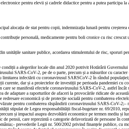
lectronice pentru elevii și cadrele didactice pentru a putea participa la 
incipal alocația de stat pentru copii, indemnizația lunară pentru creșterea
contribuție personală, medicamente pentru boli cronice cu risc crescut u
 din unitățile sanitare publice, acordarea stimulentului de risc, sporuri p
e condiții a alegerilor locale din anul 2020 potrivit Hotărârii Guvernului
virusului SARS-CoV-2, pe de o parte, precum și a măsurilor cu caracter
u limitarea infectării cu coronavirusul SARSCoV-2 în rândul populației
ivității curente, dar și a proiectelor de investiții pe perioada pandemiei 
 în care se manifestă efectele coronavirusului SARS-CoV-2, astfel încât s
atea de adaptare a raporturilor de afaceri la provocările ridicate de aceast
or de redresare economică și de protecție socială pentru combaterea efec
 neprevăzute pentru combaterea răspândirii coronavirusului SARS-CoV-2;
–
hității stipulat de Legea responsabilității fiscal-bugetare nr. 69/2010, re
e, precum și impactul asupra dezvoltării economice pe termen mediu și lu
lic de pensii, care reprezintă o categorie defavorizată de persoane în co
omânia;
–
prevederile Legii nr. 500/2002 privind finanțele publice, cu modi