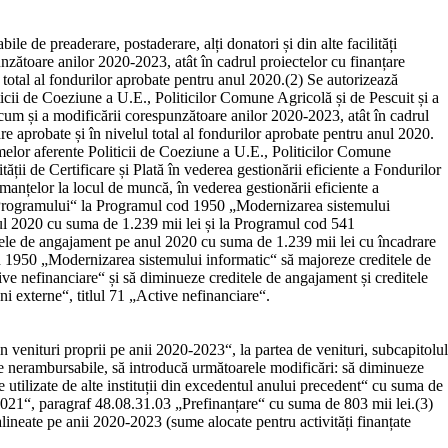
e de preaderare, postaderare, alți donatori și din alte facilități
unzătoare anilor 2020-2023, atât în cadrul proiectelor cu finanțare
l total al fondurilor aprobate pentru anul 2020.
(2)
Se autorizează
ticii de Coeziune a U.E., Politicilor Comune Agricolă și de Pescuit și a
recum și a modificării corespunzătoare anilor 2020-2023, atât în cadrul
are aprobate și în nivelul total al fondurilor aprobate pentru anul 2020.
amelor aferente Politicii de Coeziune a U.E., Politicilor Comune
ții de Certificare și Plată în vederea gestionării eficiente a Fondurilor
manțelor la locul de muncă, în vederea gestionării eficiente a
a Programului“ la Programul cod 1950 „Modernizarea sistemului
anul 2020 cu suma de 1.239 mii lei și la Programul cod 541
ditele de angajament pe anul 2020 cu suma de 1.239 mii lei cu încadrare
d 1950 „Modernizarea sistemului informatic“ să majoreze creditele de
ive nefinanciare“ și să diminueze creditele de angajament și creditele
i externe“, titlul 71 „Active nefinanciare“.
din venituri proprii pe anii 2020-2023“, la partea de venituri, subcapitolul
rne nerambursabile, să introducă următoarele modificări: să diminueze
utilizate de alte instituții din excedentul anului precedent“ cu suma de
021“, paragraf 48.08.31.03 „Prefinanțare“ cu suma de 803 mii lei.
(3)
 alineate pe anii 2020-2023 (sume alocate pentru activități finanțate