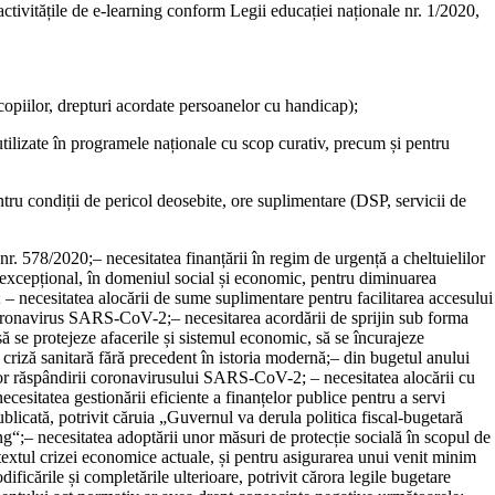
activitățile de e-learning conform Legii educației naționale nr. 1/2020,
 copiilor, drepturi acordate persoanelor cu handicap);
tilizate în programele naționale cu scop curativ, precum și pentru
entru condiții de pericol deosebite, ore suplimentare (DSP, servicii de
 nr. 578/2020;
–
necesi
tatea finanțării în regim de urgență a cheltuielilor
 excepțional, în domeniul social și economic, pentru diminuarea
;
–
necesitatea alocării de sume suplimentare pentru facilitarea accesului
cu coronavirus SARS-CoV-2;
–
necesitarea acordării de sprijin sub forma
ă se protejeze afacerile și sistemul economic, să se încurajeze
ă criză sanitară fără precedent în istoria modernă;
–
din bugetul anului
telor răspândirii coronavirusului SARS-CoV-2;
–
necesitatea alocării cu
necesitatea gestionării eficiente a finanțelor publice pentru a servi
publicată, potrivit căruia „Guvernul va derula politica fiscal-bugetară
ng“;
–
necesitatea adoptării unor măsuri de protecție socială în scopul de
ntextul crizei economice actuale, și pentru asigurarea unui venit minim
ficările și completările ulterioare, potrivit cărora legile bugetare