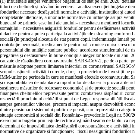
(1)
Influențele asupra veniturilor bugetului de stat pe anul 2020, detalia
titluri de cheltuieli și p
Având în vedere:
–
analiza execuției bugetare der
fondurilor necesare desfășurării normale a activității instituțiilor și autor
completările ulterioare, a unor acte normative cu influențe asupra venitur
bugetară pe primele șase luni ale anului;
–
necesitatea menținerii locuril
șomajului;
–
necesitatea asigurării fondurilor pentru desfășurarea activități
didactice pentru a putea participa la activitățile de e-learning conform L
socială (în principal alocația de stat pentru copii, indemnizația lunară p
contribuție personală, medicamente pentru boli cronice cu risc crescut u
personalului din unitățile sanitare publice, acordarea stimulentului de r
pregătirea și desfășurarea în bune condiții a alegerilor locale din anul 
cauzate de răspândirea coronavirusului SARS-CoV-2, pe de o parte, pre
măsurile adoptate pentru limitarea infectării cu coronavirusul SARSCo
scopul susținerii activității curente, dar și a proiectelor de investiți
IMM-urilor pe perioada în care se manifestă efectele coronavirusului SAR
și disponibilitatea de adaptare a raporturilor de afaceri la provocările ri
susținerea măsurilor de redresare economică și de protecție socială p
finanțarea cheltuielilor neprevăzute pentru combaterea răspândirii co
respectării principiului echității stipulat de Legea responsabilității fisc
asupra generațiilor viitoare, precum și impactul asupra dezvoltării eco
dintre pensionarii sistemului public de pensii, care reprezintă o catego
situația economică și socială din România;
–
prevederile Legii nr. 500/20
exercițiului bugetar prin legi de rectificare,
ținând seama de faptul că ne
determinat de imposibilitatea desfășurării corespunzătoare a activității insti
normative de organizare și funcționare;
–
riscul neasigurării fondurilor n