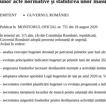
unor acte normative și stabilirea unor măsu
EMITENT
GUVERNUL ROMÂNIEI
Publicat în
MONITORUL OFICIAL nr. 751 din 18 august 2020
în temeiul art. 115 alin. (4) din Constituția României, republicată,
Guvernul României adoptă prezenta ordonanță de urgență.
Având în vedere:
–
analiza execuției bugetare derulată pe parcursul primelor șase luni al
–
evoluția principalilor indicatori bugetari pe primele luni ale anului 20
–
asigurarea
fondurilor necesare desfășurării normale a activității instituț
–
adoptarea ulterior aprobării Legii bugetului de stat pe anul 2020 nr. 5/
–
necesitatea corelării planificării bugetare cu evoluția prognozată a in
–
necesitatea menținerii locurilor de muncă pentru salariații din domenii
–
necesitatea asigurării fondurilor pentru desfășurarea activității unitățilo