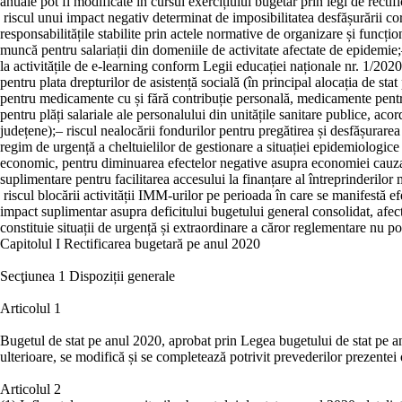
anuale pot fi modificate în cursul exercițiului bugetar prin legi de rectifi
riscul unui impact negativ determinat de imposibilitatea desfășurării coresp
responsabilitățile stabilite prin actele normative de organizare și funcțio
muncă pentru salariații din domeniile de activitate afectate de epidemie;
la activitățile de e-learning conform Legii educației naționale nr. 1/2020,
pentru plata drepturilor de asistență socială (în principal alocația de st
pentru medicamente cu și fără contribuție personală, medicamente pentru 
pentru plăți salariale ale personalului din unitățile sanitare publice, aco
județene);
–
riscul nealocării fondurilor pentru pregătirea și desfășurare
regim de urgență a cheltuielilor de gestionare a situației epidemiologi
economic, pentru diminuarea efectelor negative asupra economiei cauza
suplimentare pentru facilitarea accesului la finanțare al întreprinderilor
riscul blocării activității IMM-urilor pe perioada în care se manifest
impact suplimentar asupra deficitului bugetului general consolidat, afec
constituie situații de urgență și extraordinare a căror reglementare nu p
Capitolul I
Rectificarea bugetară pe anul 2020
Secţiunea 1
Dispoziții generale
Articolul 1
Bugetul de stat pe anul 2020, aprobat prin Legea bugetului de stat pe anu
ulterioare, se modifică și se completează potrivit prevederilor prezentei
Articolul 2