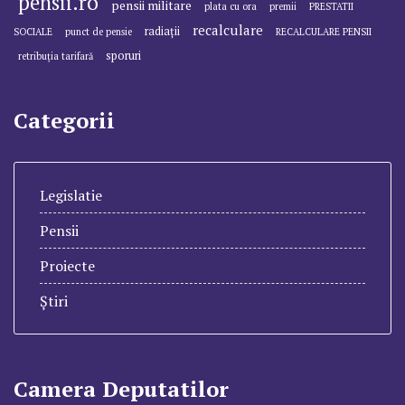
pensii.ro
pensii militare
plata cu ora
premii
PRESTATII
recalculare
radiații
SOCIALE
punct de pensie
RECALCULARE PENSII
sporuri
retribuția tarifară
Categorii
Legislatie
Pensii
Proiecte
Știri
Camera Deputatilor