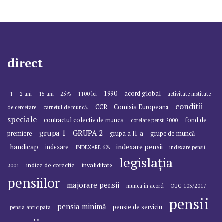
direct
1990
acord global
1
2 ani
15 ani
25%
1100 lei
activitate institute
conditii
CCR
Comisia Europeană
de cercetare
carnetul de muncă.
speciale
contractul colectiv de munca
fond de
corelare pensii 2000
grupa 1
GRUPA 2
premiere
grupa a II-a
grupe de muncă
handicap
indexare pensii
indexare
INDEXARE 6%
indexare pensii
legislația
indice de corectie
invaliditate
2001
pensiilor
majorare pensii
munca in acord
OUG 103/2017
pensii
pensia minimă
pensie de serviciu
pensia anticipata