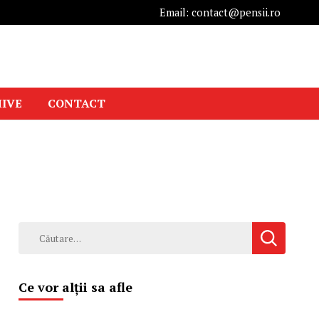
Email: contact@pensii.ro
IVE
CONTACT
Caută
după:
Ce vor alții sa afle