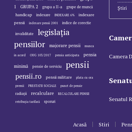
1
GRUPA 2
grupa a II-a
grupe de muncă
Știri
handicap
indexare
indexare
INDEXARE 6%
pensii
indice de corectie
indexare pensii 2001
legislația
invaliditate
Camer
pensiilor
majorare pensii
munca
pensia
Camera D
in acord
OUG 103/2017
pensia anticipata
pensii
minimă
pensie de serviciu
pensii.ro
pensii militare
plata cu ora
Senat
premii
PRESTATII SOCIALE
punct de pensie
recalculare
radiații
RECALCULARE PENSII
Senatul 
sporuri
retribuția tarifară
Acasă
Stiri
Pens