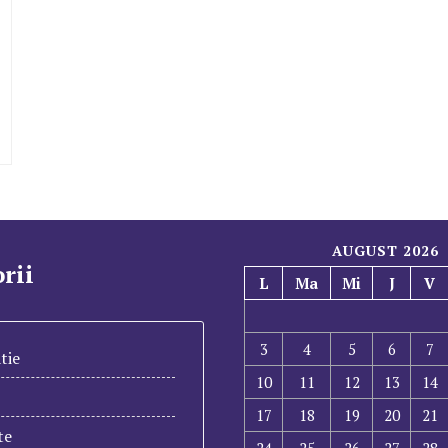
AUGUST 2026
rii
L
Ma
Mi
J
V
3
4
5
6
7
tie
10
11
12
13
14
17
18
19
20
21
te