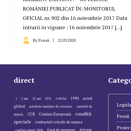
ROMÂNIEI PUBLICAT ÎN: MONITORUL
OFICIAL nr. 902 din 16 noiembrie 2017 Data
intrarii in vigoare : 16 noiembrie 2017 […]
By
Pensii
12.03.2020
direct
Catego
1990
acord
1
2 ani
15 ani
25%
1100 lei
Legisla
global
activitate institute de cercetare
carnetul de
conditii
CCR
Comisia Europeană
muncă.
Pensii
speciale
contractul colectiv de munca
Proiec
grupa
fond de premiere
corelare pensii 2000