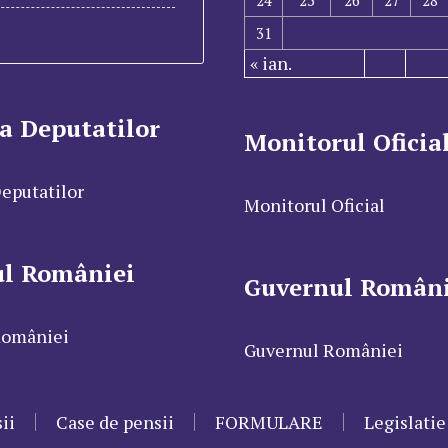
24
25
26
27
28
31
« ian.
a Deputatilor
Monitorul Oficia
eputatilor
Monitorul Oficial
ul României
Guvernul Români
României
Guvernul României
ii
Case de pensii
FORMULARE
Legislatie