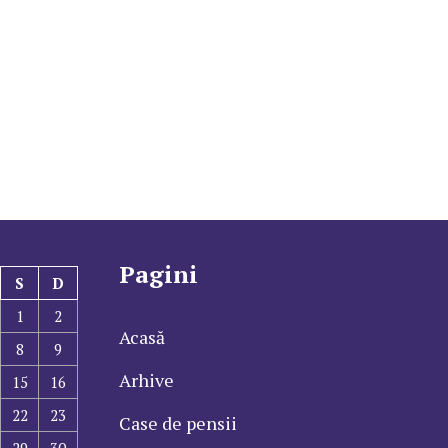
Pagini
S
D
1
2
Acasă
8
9
Arhive
15
16
22
23
Case de pensii