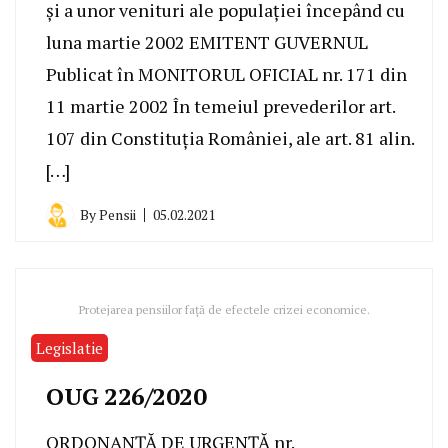
şi a unor venituri ale populaţiei începând cu
luna martie 2002 EMITENT GUVERNUL
Publicat în MONITORUL OFICIAL nr. 171 din
11 martie 2002 În temeiul prevederilor art.
107 din Constituţia României, ale art. 81 alin.
[…]
By
Pensii
05.02.2021
Protejarea pensiilor față de efectele crizei economice.
Legislatie
OUG 226/2020
ORDONANȚĂ DE URGENȚĂ nr.