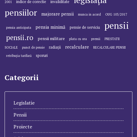
legislația
indice de corectie
invaliditate
2001
pensiilor
majorare pensii
munca in acord
OUG 103/2017
pensii
pensia minimă
pensie de serviciu
pensia anticipata
pensii.ro
pensii militare
plata cu ora
premii
PRESTATII
recalculare
radiații
SOCIALE
punct de pensie
RECALCULARE PENSII
sporuri
retribuția tarifară
Categorii
Legislatie
Pensii
Proiecte