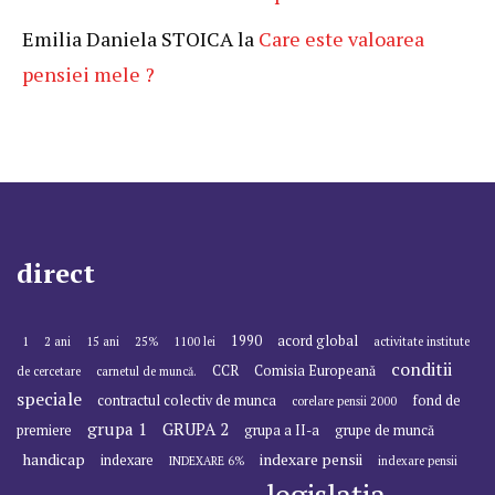
Emilia Daniela STOICA
la
Care este valoarea
pensiei mele ?
direct
1990
acord global
1
2 ani
15 ani
25%
1100 lei
activitate institute
conditii
CCR
Comisia Europeană
de cercetare
carnetul de muncă.
speciale
contractul colectiv de munca
fond de
corelare pensii 2000
grupa 1
GRUPA 2
premiere
grupa a II-a
grupe de muncă
handicap
indexare pensii
indexare
INDEXARE 6%
indexare pensii