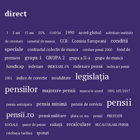
direct
1990
acord global
1
2 ani
15 ani
25%
1100 lei
activitate institute
conditii
CCR
Comisia Europeană
de cercetare
carnetul de muncă.
speciale
contractul colectiv de munca
fond de
corelare pensii 2000
grupa 1
GRUPA 2
premiere
grupa a II-a
grupe de muncă
handicap
indexare pensii
indexare
INDEXARE 6%
indexare pensii
legislația
indice de corectie
invaliditate
2001
pensiilor
majorare pensii
munca in acord
OUG 103/2017
pensii
pensia minimă
pensie de serviciu
pensia anticipata
pensii.ro
pensii militare
plata cu ora
premii
PRESTATII
recalculare
radiații
SOCIALE
punct de pensie
RECALCULARE PENSII
sporuri
retribuția tarifară