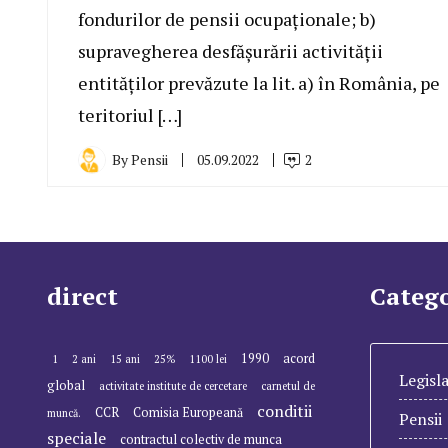
fondurilor de pensii ocupaționale; b)
supravegherea desfășurării activității
entităților prevăzute la lit. a) în România, pe
teritoriul […]
By
Pensii
05.09.2022
2
direct
Catego
1990
acord
1
2 ani
15 ani
25%
1100 lei
Legisla
global
activitate institute de cercetare
carnetul de
conditii
CCR
Comisia Europeană
muncă.
Pensii
speciale
contractul colectiv de munca