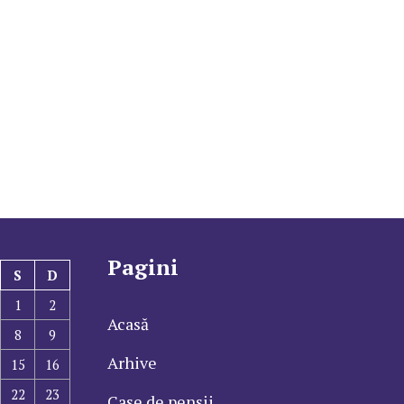
Pagini
S
D
1
2
Acasă
8
9
Arhive
15
16
22
23
Case de pensii