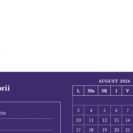
AUGUST 2026
rii
L
Ma
Mi
J
V
3
4
5
6
7
tie
10
11
12
13
14
17
18
19
20
21