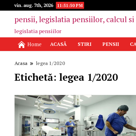
vin. aug. 7th, 2026
11:51:50 PM
pensii, legislatia pensiilor, calcul s
legislatia pensiilor
Home
ACASĂ
STIRI
PENSII
CA
Acasa
legea 1/2020
Etichetă:
legea 1/2020