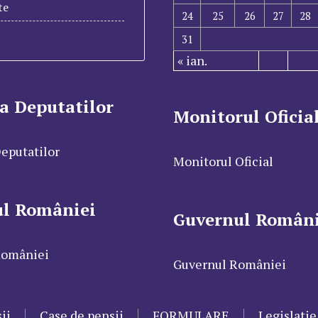
te
24
25
26
27
28
31
« ian.
a Deputatilor
Monitorul Oficia
eputatilor
Monitorul Oficial
ul României
Guvernul Români
României
Guvernul României
ii
Case de pensii
FORMULARE
Legislatie