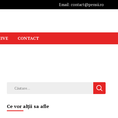
Email: contact@pensii.ro
IVE
CONTACT
Caută
după:
Ce vor alții sa afle