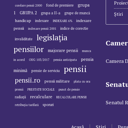
Proiec
grupa
fond de premiere
corelare pensii 2000
1
GRUPA 2
grupa a II-a
grupe de muncă
Știri
handicap
indexare
indexare
INDEXARE 6%
pensii
indice de corectie
indexare pensii 2001
legislația
invaliditate
Camer
pensiilor
majorare pensii
munca
pensia
Camera D
in acord
OUG 103/2017
pensia anticipata
pensii
minimă
pensie de serviciu
pensii.ro
pensii militare
plata cu ora
Senat
premii
PRESTATII SOCIALE
punct de pensie
recalculare
radiații
RECALCULARE PENSII
Senatul 
sporuri
retribuția tarifară
Acasă
Stiri
Pens