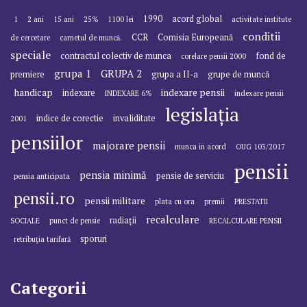
1990
acord global
1
2 ani
15 ani
25%
1100 lei
activitate institute
conditii
CCR
Comisia Europeană
de cercetare
carnetul de muncă.
speciale
contractul colectiv de munca
fond de
corelare pensii 2000
grupa 1
GRUPA 2
premiere
grupa a II-a
grupe de muncă
handicap
indexare pensii
indexare
INDEXARE 6%
indexare pensii
legislația
indice de corectie
invaliditate
2001
pensiilor
majorare pensii
munca in acord
OUG 103/2017
pensii
pensia minimă
pensie de serviciu
pensia anticipata
pensii.ro
pensii militare
plata cu ora
premii
PRESTATII
recalculare
radiații
SOCIALE
punct de pensie
RECALCULARE PENSII
sporuri
retribuția tarifară
Categorii