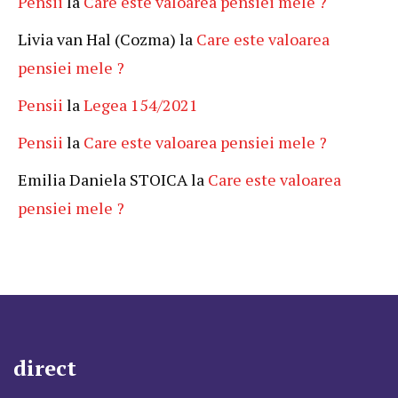
Pensii
la
Care este valoarea pensiei mele ?
Livia van Hal (Cozma)
la
Care este valoarea
pensiei mele ?
Pensii
la
Legea 154/2021
Pensii
la
Care este valoarea pensiei mele ?
Emilia Daniela STOICA
la
Care este valoarea
pensiei mele ?
direct