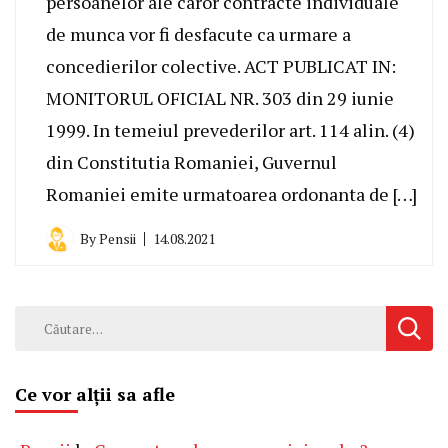
persoanelor ale caror contracte individuale
de munca vor fi desfacute ca urmare a
concedierilor colective. ACT PUBLICAT IN:
MONITORUL OFICIAL NR. 303 din 29 iunie
1999. In temeiul prevederilor art. 114 alin. (4)
din Constitutia Romaniei, Guvernul
Romaniei emite urmatoarea ordonanta de […]
By
Pensii
14.08.2021
Caută
după:
Ce vor alții sa afle