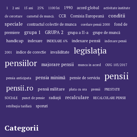
1990
acord global
1
2 ani
15 ani
25%
1100 lei
activitate institute
conditii
CCR
Comisia Europeană
de cercetare
carnetul de muncă.
speciale
contractul colectiv de munca
fond de
corelare pensii 2000
grupa 1
GRUPA 2
premiere
grupa a II-a
grupe de muncă
handicap
indexare pensii
indexare
INDEXARE 6%
indexare pensii
legislația
indice de corectie
invaliditate
2001
pensiilor
majorare pensii
munca in acord
OUG 103/2017
pensii
pensia minimă
pensie de serviciu
pensia anticipata
pensii.ro
pensii militare
plata cu ora
premii
PRESTATII
recalculare
radiații
SOCIALE
punct de pensie
RECALCULARE PENSII
sporuri
retribuția tarifară
Categorii