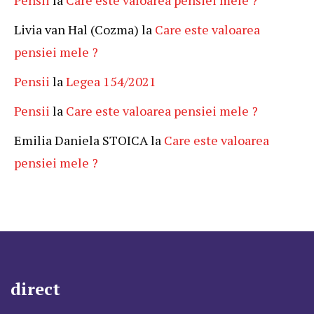
Livia van Hal (Cozma)
la
Care este valoarea
pensiei mele ?
Pensii
la
Legea 154/2021
Pensii
la
Care este valoarea pensiei mele ?
Emilia Daniela STOICA
la
Care este valoarea
pensiei mele ?
direct