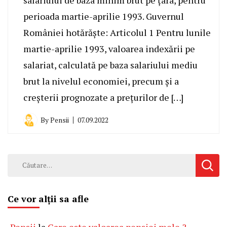
perioada martie-aprilie 1993. Guvernul
României hotărăşte: Articolul 1 Pentru lunile
martie-aprilie 1993, valoarea indexării pe
salariat, calculată pe baza salariului mediu
brut la nivelul economiei, precum şi a
creşterii prognozate a preţurilor de […]
By
Pensii
07.09.2022
Caută
după:
Ce vor alții sa afle
Pensii
la
Care este valoarea pensiei mele ?