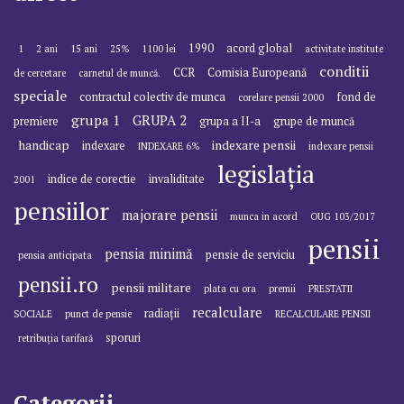
1990
acord global
1
2 ani
15 ani
25%
1100 lei
activitate institute
conditii
CCR
Comisia Europeană
de cercetare
carnetul de muncă.
speciale
contractul colectiv de munca
fond de
corelare pensii 2000
grupa 1
GRUPA 2
premiere
grupa a II-a
grupe de muncă
handicap
indexare pensii
indexare
INDEXARE 6%
indexare pensii
legislația
indice de corectie
invaliditate
2001
pensiilor
majorare pensii
munca in acord
OUG 103/2017
pensii
pensia minimă
pensie de serviciu
pensia anticipata
pensii.ro
pensii militare
plata cu ora
premii
PRESTATII
recalculare
radiații
SOCIALE
punct de pensie
RECALCULARE PENSII
sporuri
retribuția tarifară
Categorii