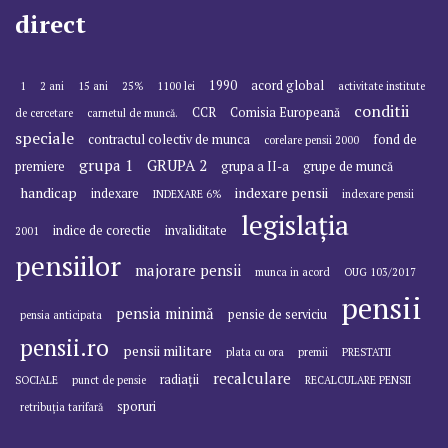
direct
1990
acord global
1
2 ani
15 ani
25%
1100 lei
activitate institute
conditii
CCR
Comisia Europeană
de cercetare
carnetul de muncă.
speciale
contractul colectiv de munca
fond de
corelare pensii 2000
grupa 1
GRUPA 2
premiere
grupa a II-a
grupe de muncă
handicap
indexare pensii
indexare
INDEXARE 6%
indexare pensii
legislația
indice de corectie
invaliditate
2001
pensiilor
majorare pensii
munca in acord
OUG 103/2017
pensii
pensia minimă
pensie de serviciu
pensia anticipata
pensii.ro
pensii militare
plata cu ora
premii
PRESTATII
recalculare
radiații
SOCIALE
punct de pensie
RECALCULARE PENSII
sporuri
retribuția tarifară