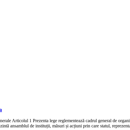
a
rale Articolul 1 Prezenta lege reglementează cadrul general de organizar
intă ansamblul de instituții, măsuri și acțiuni prin care statul, reprezenta