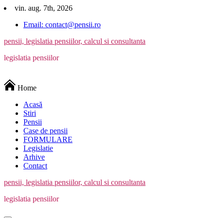
Skip
vin. aug. 7th, 2026
to
Email: contact@pensii.ro
content
pensii, legislatia pensiilor, calcul si consultanta
legislatia pensiilor
Home
Acasă
Stiri
Pensii
Case de pensii
FORMULARE
Legislatie
Arhive
Contact
pensii, legislatia pensiilor, calcul si consultanta
legislatia pensiilor