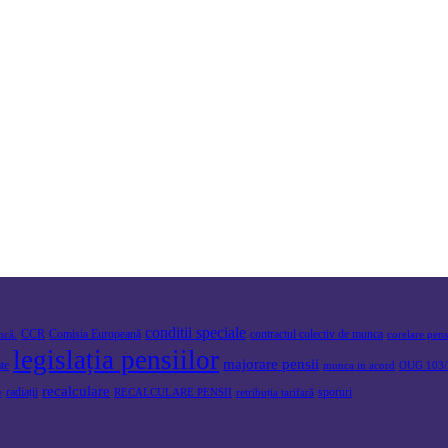
conditii speciale
CCR
Comisia Europeană
contractul colectiv de munca
ncă.
corelare pen
legislația pensiilor
majorare pensii
ate
munca in acord
OUG 103/
recalculare
radiații
sporuri
e
RECALCULARE PENSII
retribuția tarifară