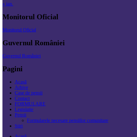
« ian.
Monitorul Oficial
Monitorul Oficial
Guvernul României
Guvernul României
Pagini
Acasă
Arhive
Case de pensii
Contact
FORMULARE
Legislatie
Pensii
Formularele necesare pensiilor comunitare
Stiri
Acasă