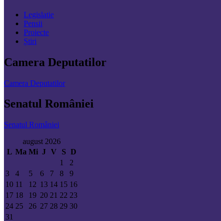
Legislatie
Pensii
Proiecte
Știri
Camera Deputatilor
Camera Deputatilor
Senatul României
Senatul României
august 2026
L
Ma
Mi
J
V
S
D
1
2
3
4
5
6
7
8
9
10
11
12
13
14
15
16
17
18
19
20
21
22
23
24
25
26
27
28
29
30
31