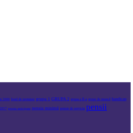
grupa 1
GRUPA 2
handicap
fond de premiere
grupa a II-a
grupe de muncă
sii 2000
pensii
pensia minimă
pensie de serviciu
2017
pensia anticipata