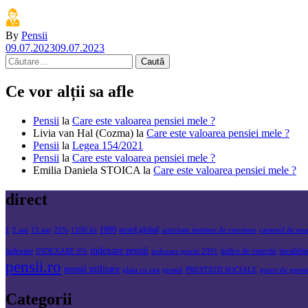
By
Pensii
09.07.2023
09.07.2023
Caută
după:
Ce vor alții sa afle
Pensii
la
Care este valoarea pensiei mele ?
Livia van Hal (Cozma)
la
Care este valoarea pensiei mele ?
Pensii
la
Legea 154/2021
Pensii
la
Care este valoarea pensiei mele ?
Emilia Daniela STOICA
la
Care este valoarea pensiei mele ?
direct
1990
acord global
1
2 ani
15 ani
25%
1100 lei
activitate institute de cercetare
carnetul de mu
indexare pensii
indexare
indice de corectie
invalidit
INDEXARE 6%
indexare pensii 2001
pensii.ro
pensii militare
plata cu ora
premii
PRESTATII SOCIALE
punct de pensi
Categorii