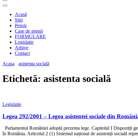
Acasă
Stiri
Pensii
Case de pensii
FORMULARE
Legislatie
Arhive
Contact
Acasa
asistenta socială
Etichetă:
asistenta socială
Legislatie
Legea 292/2001 – Legea asistentei sociale din Români
Parlamentul României adoptă prezenta lege. Capitolul I Dispoziții gene
în România. Articolul 2 (1) Sistemul național de asistență socială reprez