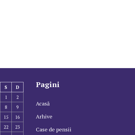
Pagini
S
D
1
2
Acasă
8
9
Arhive
15
16
22
23
Case de pensii