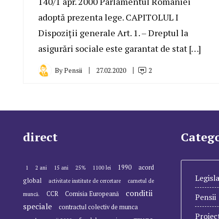
140/1 apr. 2000 Parlamentul României
adoptă prezenta lege. CAPITOLUL I
Dispoziţii generale Art. 1. – Dreptul la
asigurări sociale este garantat de stat […]
By
Pensii
27.02.2020
2
direct
Catego
1990
acord
1
2 ani
15 ani
25%
1100 lei
Legisla
global
activitate institute de cercetare
carnetul de
conditii
CCR
Comisia Europeană
muncă.
Pensii
speciale
contractul colectiv de munca
Proiec