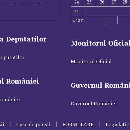
24
25
26
27
28
31
« ian.
a Deputatilor
Monitorul Oficia
eputatilor
Monitorul Oficial
ul României
Guvernul Români
României
Guvernul României
ii
Case de pensii
FORMULARE
Legislatie