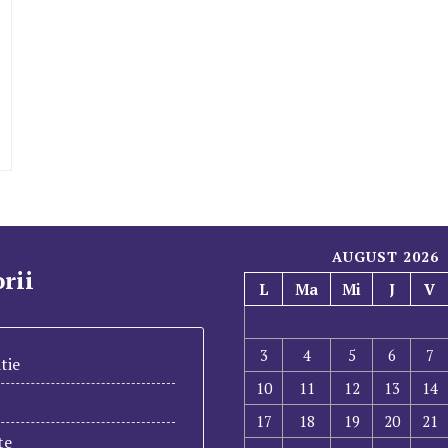
AUGUST 2026
rii
L
Ma
Mi
J
V
3
4
5
6
7
tie
10
11
12
13
14
17
18
19
20
21
te