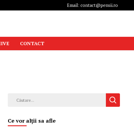
Email: contact@pensii.ro
IVE
CONTACT
Caută
după:
Ce vor alții sa afle