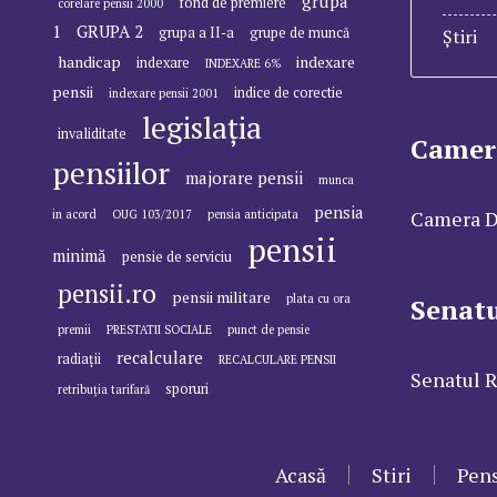
grupa
fond de premiere
corelare pensii 2000
1
GRUPA 2
grupa a II-a
grupe de muncă
Știri
handicap
indexare
indexare
INDEXARE 6%
pensii
indice de corectie
indexare pensii 2001
legislația
invaliditate
Camer
pensiilor
majorare pensii
munca
pensia
Camera D
in acord
OUG 103/2017
pensia anticipata
pensii
minimă
pensie de serviciu
pensii.ro
pensii militare
plata cu ora
Senat
premii
PRESTATII SOCIALE
punct de pensie
recalculare
radiații
RECALCULARE PENSII
Senatul 
sporuri
retribuția tarifară
Acasă
Stiri
Pens