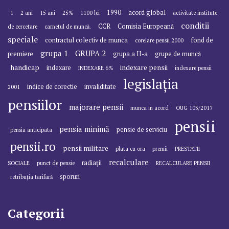
1990
acord global
1
2 ani
15 ani
25%
1100 lei
activitate institute
conditii
CCR
Comisia Europeană
de cercetare
carnetul de muncă.
speciale
contractul colectiv de munca
fond de
corelare pensii 2000
grupa 1
GRUPA 2
premiere
grupa a II-a
grupe de muncă
handicap
indexare pensii
indexare
INDEXARE 6%
indexare pensii
legislația
indice de corectie
invaliditate
2001
pensiilor
majorare pensii
munca in acord
OUG 103/2017
pensii
pensia minimă
pensie de serviciu
pensia anticipata
pensii.ro
pensii militare
plata cu ora
premii
PRESTATII
recalculare
radiații
SOCIALE
punct de pensie
RECALCULARE PENSII
sporuri
retribuția tarifară
Categorii