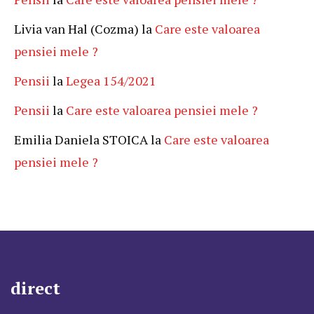
Livia van Hal (Cozma)
la
Care este valoarea
pensiei mele ?
Pensii
la
Legea 154/2021
Pensii
la
Care este valoarea pensiei mele ?
Emilia Daniela STOICA
la
Care este valoarea
pensiei mele ?
direct