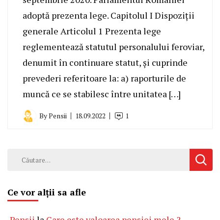
adoptă prezenta lege. Capitolul I Dispoziții
generale Articolul 1 Prezenta lege
reglementează statutul personalului feroviar,
denumit în continuare statut, și cuprinde
prevederi referitoare la: a) raporturile de
muncă ce se stabilesc între unitatea […]
By
Pensii
18.09.2022
1
Caută
după:
Ce vor alții sa afle
Pensii
la
Care este valoarea pensiei mele ?