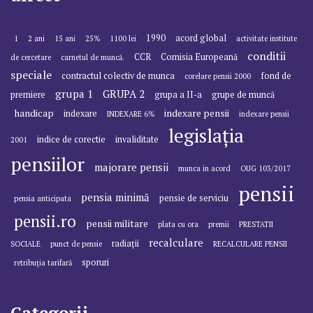
1990
acord global
1
2 ani
15 ani
25%
1100 lei
activitate institute
conditii
CCR
Comisia Europeană
de cercetare
carnetul de muncă.
speciale
contractul colectiv de munca
fond de
corelare pensii 2000
grupa 1
GRUPA 2
premiere
grupa a II-a
grupe de muncă
handicap
indexare pensii
indexare
INDEXARE 6%
indexare pensii
legislația
indice de corectie
invaliditate
2001
pensiilor
majorare pensii
munca in acord
OUG 103/2017
pensii
pensia minimă
pensie de serviciu
pensia anticipata
pensii.ro
pensii militare
plata cu ora
premii
PRESTATII
recalculare
radiații
SOCIALE
punct de pensie
RECALCULARE PENSII
sporuri
retribuția tarifară
Categorii