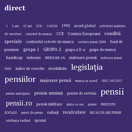
direct
1990
acord global
1
2 ani
15 ani
25%
1100 lei
activitate institute
conditii
CCR
Comisia Europeană
de cercetare
carnetul de muncă.
speciale
contractul colectiv de munca
fond de
corelare pensii 2000
grupa 1
GRUPA 2
premiere
grupa a II-a
grupe de muncă
handicap
indexare pensii
indexare
INDEXARE 6%
indexare pensii
legislația
indice de corectie
invaliditate
2001
pensiilor
majorare pensii
munca in acord
OUG 103/2017
pensii
pensia minimă
pensie de serviciu
pensia anticipata
pensii.ro
pensii militare
plata cu ora
premii
PRESTATII
recalculare
radiații
SOCIALE
punct de pensie
RECALCULARE PENSII
sporuri
retribuția tarifară