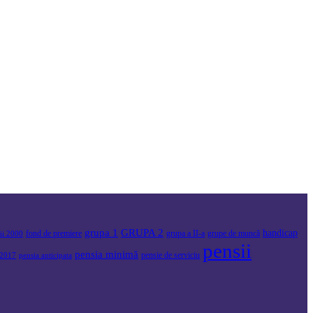
grupa 1
GRUPA 2
handicap
fond de premiere
grupa a II-a
grupe de muncă
sii 2000
pensii
pensia minimă
pensie de serviciu
2017
pensia anticipata