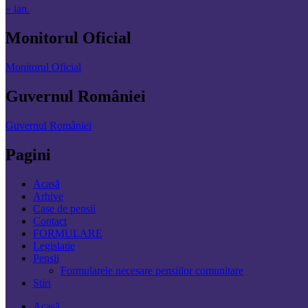
« ian.
Monitorul Oficial
Monitorul Oficial
Guvernul României
Guvernul României
Pagini
Acasă
Arhive
Case de pensii
Contact
FORMULARE
Legislatie
Pensii
Formularele necesare pensiilor comunitare
Stiri
Acasă