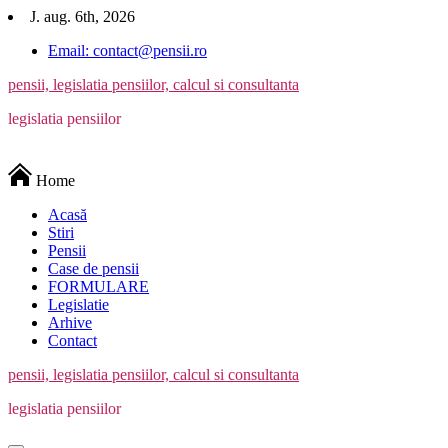
Skip
J. aug. 6th, 2026
to
Email: contact@pensii.ro
content
pensii, legislatia pensiilor, calcul si consultanta
legislatia pensiilor
Home
Acasă
Stiri
Pensii
Case de pensii
FORMULARE
Legislatie
Arhive
Contact
pensii, legislatia pensiilor, calcul si consultanta
legislatia pensiilor