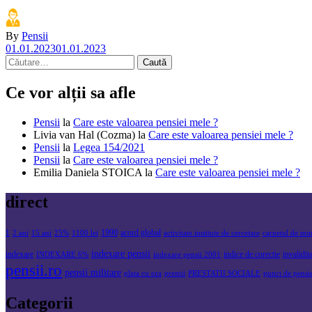
By
Pensii
01.01.2023
01.01.2023
Caută
după:
Ce vor alții sa afle
Pensii
la
Care este valoarea pensiei mele ?
Livia van Hal (Cozma)
la
Care este valoarea pensiei mele ?
Pensii
la
Legea 154/2021
Pensii
la
Care este valoarea pensiei mele ?
Emilia Daniela STOICA
la
Care este valoarea pensiei mele ?
direct
1990
acord global
1
2 ani
15 ani
25%
1100 lei
activitate institute de cercetare
carnetul de mu
indexare pensii
indexare
indice de corectie
invalidit
INDEXARE 6%
indexare pensii 2001
pensii.ro
pensii militare
plata cu ora
premii
PRESTATII SOCIALE
punct de pensi
Categorii