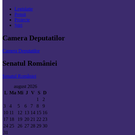
Legislatie
Pensii
Proiecte
Știri
Camera Deputatilor
Camera Deputatilor
Senatul României
Senatul României
august 2026
L
Ma
Mi
J
V
S
D
1
2
3
4
5
6
7
8
9
10
11
12
13
14
15
16
17
18
19
20
21
22
23
24
25
26
27
28
29
30
31