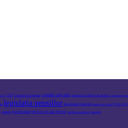
conditii speciale
CCR
Comisia Europeană
contractul colectiv de munca
ncă.
corelare pen
legislația pensiilor
majorare pensii
ate
munca in acord
OUG 103/
recalculare
radiații
sporuri
e
RECALCULARE PENSII
retribuția tarifară