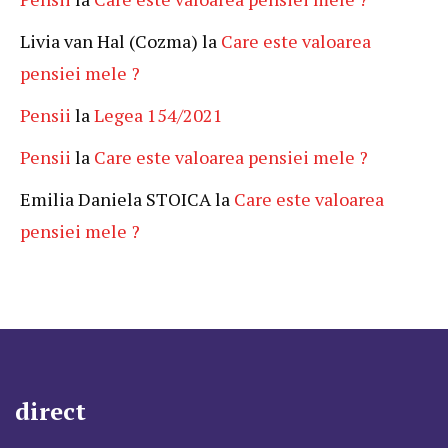
Livia van Hal (Cozma)
la
Care este valoarea
pensiei mele ?
Pensii
la
Legea 154/2021
Pensii
la
Care este valoarea pensiei mele ?
Emilia Daniela STOICA
la
Care este valoarea
pensiei mele ?
direct