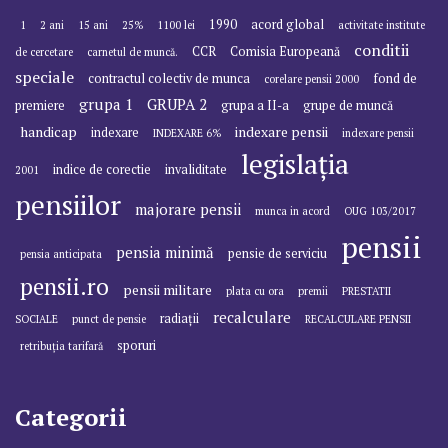
1990
acord global
1
2 ani
15 ani
25%
1100 lei
activitate institute
conditii
CCR
Comisia Europeană
de cercetare
carnetul de muncă.
speciale
contractul colectiv de munca
fond de
corelare pensii 2000
grupa 1
GRUPA 2
premiere
grupa a II-a
grupe de muncă
handicap
indexare pensii
indexare
INDEXARE 6%
indexare pensii
legislația
indice de corectie
invaliditate
2001
pensiilor
majorare pensii
munca in acord
OUG 103/2017
pensii
pensia minimă
pensie de serviciu
pensia anticipata
pensii.ro
pensii militare
plata cu ora
premii
PRESTATII
recalculare
radiații
SOCIALE
punct de pensie
RECALCULARE PENSII
sporuri
retribuția tarifară
Categorii