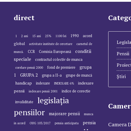
direct
Catego
1990
acord
1
2 ani
15 ani
25%
1100 lei
Legisla
global
activitate institute de cercetare
carnetul de
conditii
CCR
Comisia Europeană
muncă.
Pensii
speciale
contractul colectiv de munca
Proiec
grupa
fond de premiere
corelare pensii 2000
1
GRUPA 2
grupa a II-a
grupe de muncă
Știri
handicap
indexare
indexare
INDEXARE 6%
pensii
indice de corectie
indexare pensii 2001
legislația
invaliditate
Camer
pensiilor
majorare pensii
munca
pensia
Camera D
in acord
OUG 103/2017
pensia anticipata