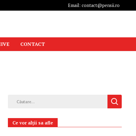
Email: contact@pensii.ro
IVE
CONTACT
Caută
după:
Ce vor alții sa afle