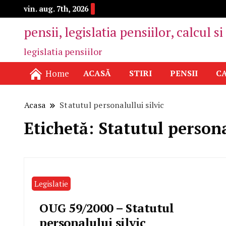
vin. aug. 7th, 2026
pensii, legislatia pensiilor, calcul s
legislatia pensiilor
Home
ACASĂ
STIRI
PENSII
CA
Acasa
Statutul personalullui silvic
Etichetă:
Statutul persona
Legislatie
OUG 59/2000 – Statutul
personalului silvic