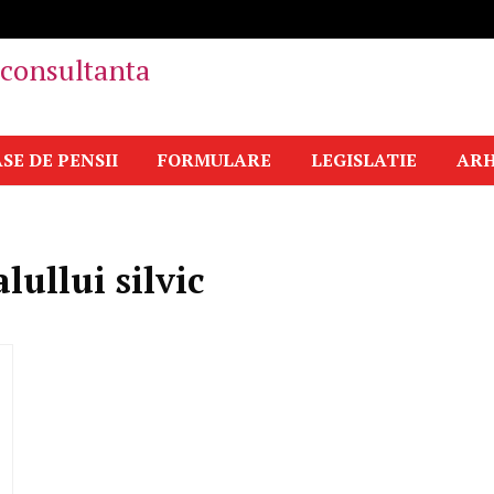
i consultanta
SE DE PENSII
FORMULARE
LEGISLATIE
ARH
lullui silvic