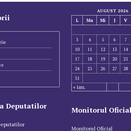
AUGUST 2026
rii
L
Ma
Mi
J
V
3
4
5
6
7
tie
10
11
12
13
14
17
18
19
20
21
te
24
25
26
27
28
31
« ian.
a Deputatilor
Monitorul Oficia
eputatilor
Monitorul Oficial