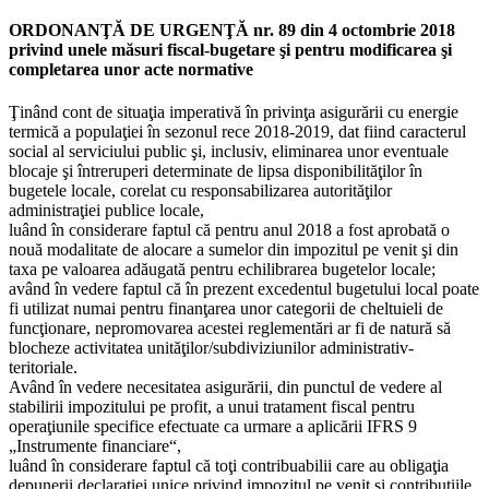
ORDONANŢĂ DE URGENŢĂ nr. 89 din 4 octombrie 2018
privind unele măsuri fiscal-bugetare şi pentru modificarea şi
completarea unor acte normative
Ţinând cont de situaţia imperativă în privinţa asigurării cu energie
termică a populaţiei în sezonul rece 2018-2019, dat fiind caracterul
social al serviciului public şi, inclusiv, eliminarea unor eventuale
blocaje şi întreruperi determinate de lipsa disponibilităţilor în
bugetele locale, corelat cu responsabilizarea autorităţilor
administraţiei publice locale,
luând în considerare faptul că pentru anul 2018 a fost aprobată o
nouă modalitate de alocare a sumelor din impozitul pe venit şi din
taxa pe valoarea adăugată pentru echilibrarea bugetelor locale;
având în vedere faptul că în prezent excedentul bugetului local poate
fi utilizat numai pentru finanţarea unor categorii de cheltuieli de
funcţionare, nepromovarea acestei reglementări ar fi de natură să
blocheze activitatea unităţilor/subdiviziunilor administrativ-
teritoriale.
Având în vedere necesitatea asigurării, din punctul de vedere al
stabilirii impozitului pe profit, a unui tratament fiscal pentru
operaţiunile specifice efectuate ca urmare a aplicării IFRS 9
„Instrumente financiare“,
luând în considerare faptul că toţi contribuabilii care au obligaţia
depunerii declaraţiei unice privind impozitul pe venit şi contribuţiile