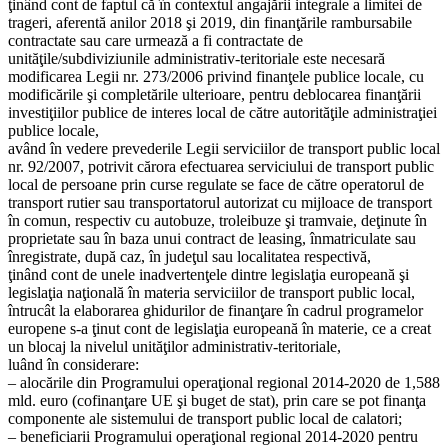
ţinând cont de faptul că în contextul angajării integrale a limitei de
trageri, aferentă anilor 2018 şi 2019, din finanţările rambursabile
contractate sau care urmează a fi contractate de
unităţile/subdiviziunile administrativ-teritoriale este necesară
modificarea Legii nr. 273/2006 privind finanţele publice locale, cu
modificările şi completările ulterioare, pentru deblocarea finanţării
investiţiilor publice de interes local de către autorităţile administraţiei
publice locale,
având în vedere prevederile Legii serviciilor de transport public local
nr. 92/2007, potrivit cărora efectuarea serviciului de transport public
local de persoane prin curse regulate se face de către operatorul de
transport rutier sau transportatorul autorizat cu mijloace de transport
în comun, respectiv cu autobuze, troleibuze şi tramvaie, deţinute în
proprietate sau în baza unui contract de leasing, înmatriculate sau
înregistrate, după caz, în judeţul sau localitatea respectivă,
ţinând cont de unele inadvertenţele dintre legislaţia europeană şi
legislaţia naţională în materia serviciilor de transport public local,
întrucât la elaborarea ghidurilor de finanţare în cadrul programelor
europene s-a ţinut cont de legislaţia europeană în materie, ce a creat
un blocaj la nivelul unităţilor administrativ-teritoriale,
luând în considerare:
– alocările din Programului operaţional regional 2014-2020 de 1,588
mld. euro (cofinanţare UE şi buget de stat), prin care se pot finanţa
componente ale sistemului de transport public local de calatori;
– beneficiarii Programului operaţional regional 2014-2020 pentru