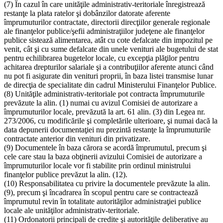
(7) În cazul în care unităţile administrativ-teritoriale înregistrează
restanţe la plata ratelor şi dobânzilor datorate aferente
împrumuturilor contractate, directorii direcţiilor generale regionale
ale finanţelor publice/şefii administraţiilor judeţene ale finanţelor
publice sistează alimentarea, atât cu cote defalcate din impozitul pe
venit, cât şi cu sume defalcate din unele venituri ale bugetului de stat
pentru echilibrarea bugetelor locale, cu excepţia plăţilor pentru
achitarea drepturilor salariale şi a contribuţiilor aferente atunci când
nu pot fi asigurate din venituri proprii, în baza listei transmise lunar
de direcţia de specialitate din cadrul Ministerului Finanţelor Publice.
(8) Unităţile administrativ-teritoriale pot contracta împrumuturile
prevăzute la alin. (1) numai cu avizul Comisiei de autorizare a
împrumuturilor locale, prevăzută la art. 61 alin. (3) din Legea nr.
273/2006, cu modificările şi completările ulterioare, şi numai dacă la
data depunerii documentaţiei nu prezintă restanţe la împrumuturile
contractate anterior din venituri din privatizare.
(9) Documentele în baza cărora se acordă împrumutul, precum şi
cele care stau la baza obţinerii avizului Comisiei de autorizare a
împrumuturilor locale vor fi stabilite prin ordinul ministrului
finanţelor publice prevăzut la alin. (12).
(10) Responsabilitatea cu privire la documentele prevăzute la alin.
(9), precum şi încadrarea în scopul pentru care se contractează
împrumutul revin în totalitate autorităţilor administraţiei publice
locale ale unităţilor administrativ-teritoriale.
(11) Ordonatorii principali de credite şi autorităţile deliberative au