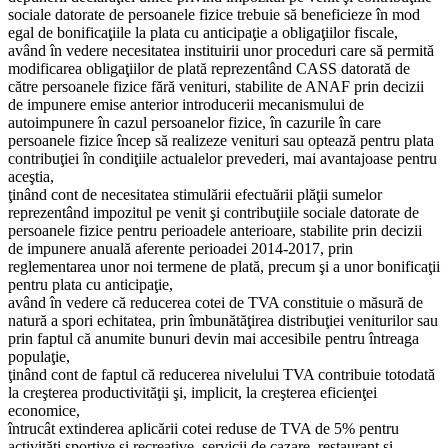
sociale datorate de persoanele fizice trebuie să beneficieze în mod
egal de bonificaţiile la plata cu anticipaţie a obligaţiilor fiscale,
având în vedere necesitatea instituirii unor proceduri care să permită
modificarea obligaţiilor de plată reprezentând CASS datorată de
către persoanele fizice fără venituri, stabilite de ANAF prin decizii
de impunere emise anterior introducerii mecanismului de
autoimpunere în cazul persoanelor fizice, în cazurile în care
persoanele fizice încep să realizeze venituri sau optează pentru plata
contribuţiei în condiţiile actualelor prevederi, mai avantajoase pentru
aceştia,
ţinând cont de necesitatea stimulării efectuării plăţii sumelor
reprezentând impozitul pe venit şi contribuţiile sociale datorate de
persoanele fizice pentru perioadele anterioare, stabilite prin decizii
de impunere anuală aferente perioadei 2014-2017, prin
reglementarea unor noi termene de plată, precum şi a unor bonificaţii
pentru plata cu anticipaţie,
având în vedere că reducerea cotei de TVA constituie o măsură de
natură a spori echitatea, prin îmbunătăţirea distribuţiei veniturilor sau
prin faptul că anumite bunuri devin mai accesibile pentru întreaga
populaţie,
ţinând cont de faptul că reducerea nivelului TVA contribuie totodată
la creşterea productivităţii şi, implicit, la creşterea eficienţei
economice,
întrucât extinderea aplicării cotei reduse de TVA de 5% pentru
activităţi sportive şi recreative, servicii de cazare, restaurant şi