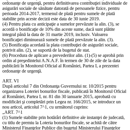
ordonanţe de urgenţă, pentru definitivarea contribuţiei individuale de
asigurări sociale de sănătate datorată de persoanele fizice, pentru
perioada 2014-2017, termenul de plată pentru sumele de plată
stabilite prin aceste decizii este data de 30 iunie 2019.
(4) Pentru plata cu anticipaţie a sumelor prevăzute la alin. (3), se
acordă o bonificaţie de 10% din aceste sume, dacă sunt plătite
integral până la data de 31 martie 2019, inclusiv. Valoarea
bonificaţiei diminuează sumele de plată prevăzute la alin. (3).
(5) Bonificaţia acordată la plata contribuţiei de asigurări sociale,
potrivit alin. (2), se suportă de la bugetul de stat.
(6) Procedura de aplicare a prevederilor alin. (1)-(5) se aprobă prin
ordin al preşedintelui A.N.A.F. în termen de 30 de zile de la data
publicării în Monitorul Oficial al României, Partea I, a prezentei
ordonanţe de urgenţă.
ART. VI
După articolul 7 din Ordonanţa Guvernului nr. 10/2015 pentru
organizarea Loteriei bonurilor fiscale, publicată în Monitorul Oficial
al României, Partea I, nr. 81 din 30 ianuarie 2015, aprobată cu
modificări şi completări prin Legea nr. 166/2015, se introduce un
nou articol, articolul 7^1, cu următorul cuprins:
„ART. 7^1
(1) Sumele stabilite prin hotărâri definitive ale instanţei de judecată,
cu titlu de premiu la Loteria bonurilor fiscale, se achită de către
Ministerul Finanţelor Publice din bugetul Ministerului Finanţelor