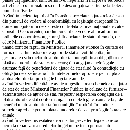
plătite câştigătorilor sunt definitive, neputând fi micşorate retroactiv,
astfel încât contribuabilii să nu fie descurajaţi să participe la Loteria
bonurilor fiscale.
Având în vedere faptul că în România acordarea ajutoarelor de stat
din punctul de vedere al conformităţii cu legislaţia europeană în
domeniul ajutorului de stat este controlată la nivel naţional de către
Consiliul Concurenţei, iar din punctul de vedere al încadrării în
politicile economico-bugetare şi financiare ale statului român, de
către Ministerul Finanţelor Publice,
ţinând cont de faptul că Ministerul Finanţelor Publice în calitate de
furnizor – administrator de ajutor de stat a avut dificultăţi în
gestionarea schemelor de ajutor de stat, îndeplinirea obligaţiilor de
plată a ajutorului de stat care decurg din angajamentele legale
asumate faţă de beneficiarii de ajutor de stat fiind în contradicţie cu
obligaţia de a se încadra în limitele sumelor aprobate pentru plata
ajutoarelor de stat prin legile bugetare anuale,
având în vedere dificultăţile avute în gestionarea schemelor de ajutor
de stat de către Ministerul Finanţelor Publice în calitate de furnizor –
administrator de ajutor de stat, respectiv respectarea obligaţiei de a
plăti ajutorul de stat conform angajamentele legale asumate faţă de
beneficiarii de ajutor de stat în condiţiile încadrării în limitele
sumelor aprobate pentru plata ajutoarelor de stat prin legile bugetare
anuale,
având în vedere necesitatea de a institui prevederi legale care să
permită repartizarea creditelor bugetare pe toată perioada de