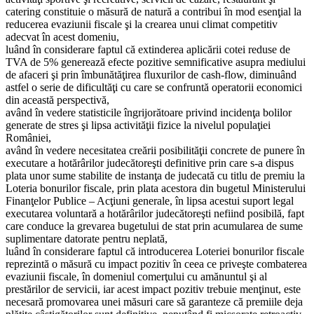
catering constituie o măsură de natură a contribui în mod esenţial la
reducerea evaziunii fiscale şi la crearea unui climat competitiv
adecvat în acest domeniu,
luând în considerare faptul că extinderea aplicării cotei reduse de
TVA de 5% generează efecte pozitive semnificative asupra mediului
de afaceri şi prin îmbunătăţirea fluxurilor de cash-flow, diminuând
astfel o serie de dificultăţi cu care se confruntă operatorii economici
din această perspectivă,
având în vedere statisticile îngrijorătoare privind incidenţa bolilor
generate de stres şi lipsa activităţii fizice la nivelul populaţiei
României,
având în vedere necesitatea creării posibilităţii concrete de punere în
executare a hotărârilor judecătoreşti definitive prin care s-a dispus
plata unor sume stabilite de instanţa de judecată cu titlu de premiu la
Loteria bonurilor fiscale, prin plata acestora din bugetul Ministerului
Finanţelor Publice – Acţiuni generale, în lipsa acestui suport legal
executarea voluntară a hotărârilor judecătoreşti nefiind posibilă, fapt
care conduce la grevarea bugetului de stat prin acumularea de sume
suplimentare datorate pentru neplată,
luând în considerare faptul că introducerea Loteriei bonurilor fiscale
reprezintă o măsură cu impact pozitiv în ceea ce priveşte combaterea
evaziunii fiscale, în domeniul comerţului cu amănuntul şi al
prestărilor de servicii, iar acest impact pozitiv trebuie menţinut, este
necesară promovarea unei măsuri care să garanteze că premiile deja