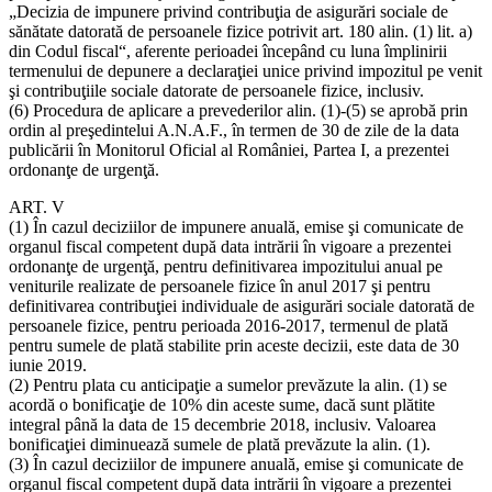
„Decizia de impunere privind contribuţia de asigurări sociale de
sănătate datorată de persoanele fizice potrivit art. 180 alin. (1) lit. a)
din Codul fiscal“, aferente perioadei începând cu luna împlinirii
termenului de depunere a declaraţiei unice privind impozitul pe venit
şi contribuţiile sociale datorate de persoanele fizice, inclusiv.
(6) Procedura de aplicare a prevederilor alin. (1)-(5) se aprobă prin
ordin al preşedintelui A.N.A.F., în termen de 30 de zile de la data
publicării în Monitorul Oficial al României, Partea I, a prezentei
ordonanţe de urgenţă.
ART. V
(1) În cazul deciziilor de impunere anuală, emise şi comunicate de
organul fiscal competent după data intrării în vigoare a prezentei
ordonanţe de urgenţă, pentru definitivarea impozitului anual pe
veniturile realizate de persoanele fizice în anul 2017 şi pentru
definitivarea contribuţiei individuale de asigurări sociale datorată de
persoanele fizice, pentru perioada 2016-2017, termenul de plată
pentru sumele de plată stabilite prin aceste decizii, este data de 30
iunie 2019.
(2) Pentru plata cu anticipaţie a sumelor prevăzute la alin. (1) se
acordă o bonificaţie de 10% din aceste sume, dacă sunt plătite
integral până la data de 15 decembrie 2018, inclusiv. Valoarea
bonificaţiei diminuează sumele de plată prevăzute la alin. (1).
(3) În cazul deciziilor de impunere anuală, emise şi comunicate de
organul fiscal competent după data intrării în vigoare a prezentei