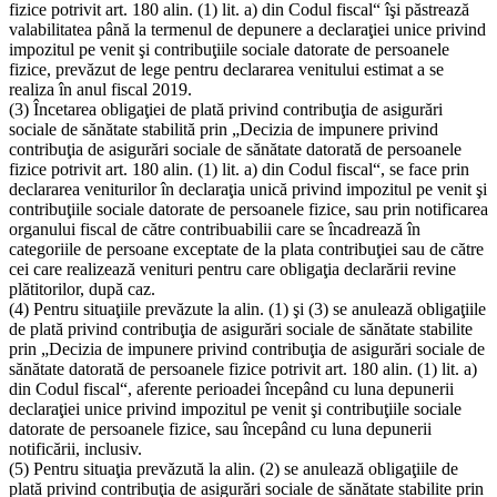
fizice potrivit art. 180 alin. (1) lit. a) din Codul fiscal“ îşi păstrează
valabilitatea până la termenul de depunere a declaraţiei unice privind
impozitul pe venit şi contribuţiile sociale datorate de persoanele
fizice, prevăzut de lege pentru declararea venitului estimat a se
realiza în anul fiscal 2019.
(3) Încetarea obligaţiei de plată privind contribuţia de asigurări
sociale de sănătate stabilită prin „Decizia de impunere privind
contribuţia de asigurări sociale de sănătate datorată de persoanele
fizice potrivit art. 180 alin. (1) lit. a) din Codul fiscal“, se face prin
declararea veniturilor în declaraţia unică privind impozitul pe venit şi
contribuţiile sociale datorate de persoanele fizice, sau prin notificarea
organului fiscal de către contribuabilii care se încadrează în
categoriile de persoane exceptate de la plata contribuţiei sau de către
cei care realizează venituri pentru care obligaţia declarării revine
plătitorilor, după caz.
(4) Pentru situaţiile prevăzute la alin. (1) şi (3) se anulează obligaţiile
de plată privind contribuţia de asigurări sociale de sănătate stabilite
prin „Decizia de impunere privind contribuţia de asigurări sociale de
sănătate datorată de persoanele fizice potrivit art. 180 alin. (1) lit. a)
din Codul fiscal“, aferente perioadei începând cu luna depunerii
declaraţiei unice privind impozitul pe venit şi contribuţiile sociale
datorate de persoanele fizice, sau începând cu luna depunerii
notificării, inclusiv.
(5) Pentru situaţia prevăzută la alin. (2) se anulează obligaţiile de
plată privind contribuţia de asigurări sociale de sănătate stabilite prin