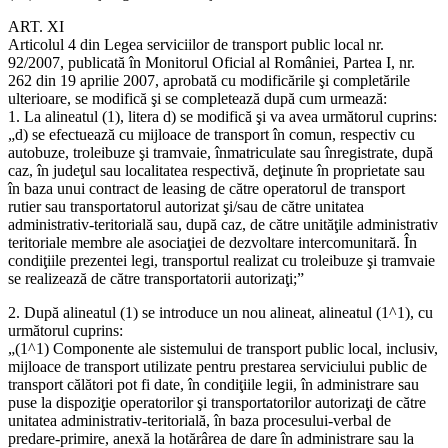
ART. XI
Articolul 4 din Legea serviciilor de transport public local nr.
92/2007, publicată în Monitorul Oficial al României, Partea I, nr.
262 din 19 aprilie 2007, aprobată cu modificările şi completările
ulterioare, se modifică şi se completează după cum urmează:
1. La alineatul (1), litera d) se modifică şi va avea următorul cuprins:
„d) se efectuează cu mijloace de transport în comun, respectiv cu
autobuze, troleibuze şi tramvaie, înmatriculate sau înregistrate, după
caz, în judeţul sau localitatea respectivă, deţinute în proprietate sau
în baza unui contract de leasing de către operatorul de transport
rutier sau transportatorul autorizat şi/sau de către unitatea
administrativ-teritorială sau, după caz, de către unităţile administrativ
teritoriale membre ale asociaţiei de dezvoltare intercomunitară. În
condiţiile prezentei legi, transportul realizat cu troleibuze şi tramvaie
se realizează de către transportatorii autorizaţi;”
2. După alineatul (1) se introduce un nou alineat, alineatul (1^1), cu
următorul cuprins:
„(1^1) Componente ale sistemului de transport public local, inclusiv,
mijloace de transport utilizate pentru prestarea serviciului public de
transport călători pot fi date, în condiţiile legii, în administrare sau
puse la dispoziţie operatorilor şi transportatorilor autorizaţi de către
unitatea administrativ-teritorială, în baza procesului-verbal de
predare-primire, anexă la hotărârea de dare în administrare sau la