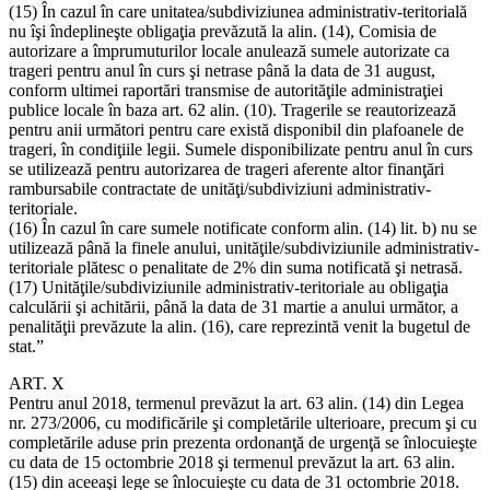
(15) În cazul în care unitatea/subdiviziunea administrativ-teritorială
nu îşi îndeplineşte obligaţia prevăzută la alin. (14), Comisia de
autorizare a împrumuturilor locale anulează sumele autorizate ca
trageri pentru anul în curs şi netrase până la data de 31 august,
conform ultimei raportări transmise de autorităţile administraţiei
publice locale în baza art. 62 alin. (10). Tragerile se reautorizează
pentru anii următori pentru care există disponibil din plafoanele de
trageri, în condiţiile legii. Sumele disponibilizate pentru anul în curs
se utilizează pentru autorizarea de trageri aferente altor finanţări
rambursabile contractate de unităţi/subdiviziuni administrativ-
teritoriale.
(16) În cazul în care sumele notificate conform alin. (14) lit. b) nu se
utilizează până la finele anului, unităţile/subdiviziunile administrativ-
teritoriale plătesc o penalitate de 2% din suma notificată şi netrasă.
(17) Unităţile/subdiviziunile administrativ-teritoriale au obligaţia
calculării şi achitării, până la data de 31 martie a anului următor, a
penalităţii prevăzute la alin. (16), care reprezintă venit la bugetul de
stat.”
ART. X
Pentru anul 2018, termenul prevăzut la art. 63 alin. (14) din Legea
nr. 273/2006, cu modificările şi completările ulterioare, precum şi cu
completările aduse prin prezenta ordonanţă de urgenţă se înlocuieşte
cu data de 15 octombrie 2018 şi termenul prevăzut la art. 63 alin.
(15) din aceeaşi lege se înlocuieşte cu data de 31 octombrie 2018.