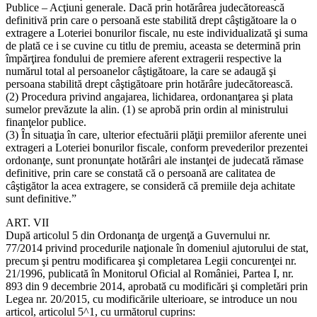
Publice – Acţiuni generale. Dacă prin hotărârea judecătorească
definitivă prin care o persoană este stabilită drept câştigătoare la o
extragere a Loteriei bonurilor fiscale, nu este individualizată şi suma
de plată ce i se cuvine cu titlu de premiu, aceasta se determină prin
împărţirea fondului de premiere aferent extragerii respective la
numărul total al persoanelor câştigătoare, la care se adaugă şi
persoana stabilită drept câştigătoare prin hotărâre judecătorească.
(2) Procedura privind angajarea, lichidarea, ordonanţarea şi plata
sumelor prevăzute la alin. (1) se aprobă prin ordin al ministrului
finanţelor publice.
(3) În situaţia în care, ulterior efectuării plăţii premiilor aferente unei
extrageri a Loteriei bonurilor fiscale, conform prevederilor prezentei
ordonanţe, sunt pronunţate hotărâri ale instanţei de judecată rămase
definitive, prin care se constată că o persoană are calitatea de
câştigător la acea extragere, se consideră că premiile deja achitate
sunt definitive.”
ART. VII
După articolul 5 din Ordonanţa de urgenţă a Guvernului nr.
77/2014 privind procedurile naţionale în domeniul ajutorului de stat,
precum şi pentru modificarea şi completarea Legii concurenţei nr.
21/1996, publicată în Monitorul Oficial al României, Partea I, nr.
893 din 9 decembrie 2014, aprobată cu modificări şi completări prin
Legea nr. 20/2015, cu modificările ulterioare, se introduce un nou
articol, articolul 5^1, cu următorul cuprins: