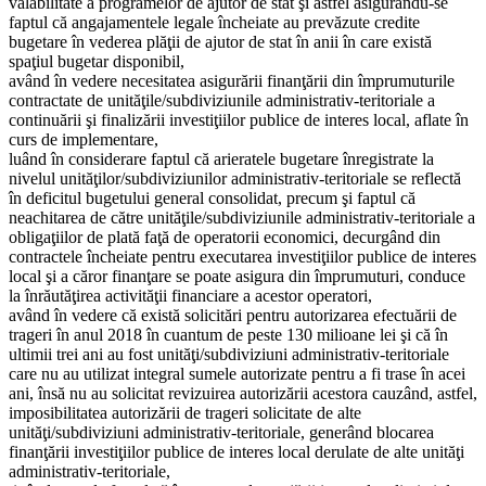
valabilitate a programelor de ajutor de stat şi astfel asigurându-se
faptul că angajamentele legale încheiate au prevăzute credite
bugetare în vederea plăţii de ajutor de stat în anii în care există
spaţiul bugetar disponibil,
având în vedere necesitatea asigurării finanţării din împrumuturile
contractate de unităţile/subdiviziunile administrativ-teritoriale a
continuării şi finalizării investiţiilor publice de interes local, aflate în
curs de implementare,
luând în considerare faptul că arieratele bugetare înregistrate la
nivelul unităţilor/subdiviziunilor administrativ-teritoriale se reflectă
în deficitul bugetului general consolidat, precum şi faptul că
neachitarea de către unităţile/subdiviziunile administrativ-teritoriale a
obligaţiilor de plată faţă de operatorii economici, decurgând din
contractele încheiate pentru executarea investiţiilor publice de interes
local şi a căror finanţare se poate asigura din împrumuturi, conduce
la înrăutăţirea activităţii financiare a acestor operatori,
având în vedere că există solicitări pentru autorizarea efectuării de
trageri în anul 2018 în cuantum de peste 130 milioane lei şi că în
ultimii trei ani au fost unităţi/subdiviziuni administrativ-teritoriale
care nu au utilizat integral sumele autorizate pentru a fi trase în acei
ani, însă nu au solicitat revizuirea autorizării acestora cauzând, astfel,
imposibilitatea autorizării de trageri solicitate de alte
unităţi/subdiviziuni administrativ-teritoriale, generând blocarea
finanţării investiţiilor publice de interes local derulate de alte unităţi
administrativ-teritoriale,