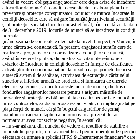
având în vedere obligaţia angajatorilor care deţin avize de încadrare
a locurilor de muncă în condiţii deosebite de a elabora planul de
prevenire şi protecţie corespunzător locurilor de muncă încadrate în
condiţii deosebite, care să asigure îmbunătăţirea nivelului securităţii
şi al protecţiei sănătăţii lucrătorilor astfel încât, până cel târziu la data
de 31 decembrie 2019, locurile de muncă să se încadreze în condiţii
normale,
ţinând seama de controalele efectuate la nivelul Inspecţiei Muncii, în
urma cărora s-a constatat că, în prezent, angajatorii sunt în curs de
realizare a programelor de normalizare a condiţiilor de muncă,
având în vedere faptul că, din analiza solicitării de reînnoire a
avizelor de încadrare în condiţii deosebite în funcţie de clasificarea
activităţilor din economia naţională, rezultă că pe primele locuri se
situează sistemul de sănătate, activitatea de extracţie a cărbunelui
superior şi inferior, urmată de producţia şi furnizarea de energie
electrică şi termică, iar pentru aceste locuri de muncă, din lipsa
fondurilor angajatorilor necesare pentru a asigura măsurile de
prevenire şi protecţie, există posibilitatea ca inspectorii de muncă, în
urma controalelor, să dispună sistarea activităţii, cu implicaţii atât pe
piaţa forţei de muncă, cât şi în bugetul asigurărilor de şomaj,
luând în considerare faptul că nepromovarea prezentului act
normativ ar avea consecinţe negative, în sensul că:
– nu s-ar asigura, din punctul de vedere al regulilor de stabilire a
impozitului pe profit, un tratament fiscal pentru operaţiunile specifice
efectuate ca urmare a aplicării IFRS 9 „Instrumente financiare“ care