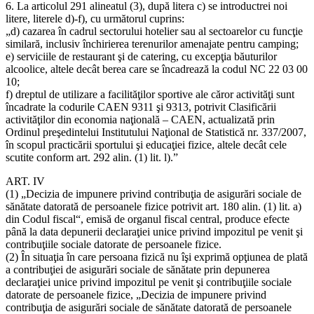
6. La articolul 291 alineatul (3), după litera c) se introductrei noi
litere, literele d)-f), cu următorul cuprins:
„d) cazarea în cadrul sectorului hotelier sau al sectoarelor cu funcţie
similară, inclusiv închirierea terenurilor amenajate pentru camping;
e) serviciile de restaurant şi de catering, cu excepţia băuturilor
alcoolice, altele decât berea care se încadrează la codul NC 22 03 00
10;
f) dreptul de utilizare a facilităţilor sportive ale căror activităţi sunt
încadrate la codurile CAEN 9311 şi 9313, potrivit Clasificării
activităţilor din economia naţională – CAEN, actualizată prin
Ordinul preşedintelui Institutului Naţional de Statistică nr. 337/2007,
în scopul practicării sportului şi educaţiei fizice, altele decât cele
scutite conform art. 292 alin. (1) lit. l).”
ART. IV
(1) „Decizia de impunere privind contribuţia de asigurări sociale de
sănătate datorată de persoanele fizice potrivit art. 180 alin. (1) lit. a)
din Codul fiscal“, emisă de organul fiscal central, produce efecte
până la data depunerii declaraţiei unice privind impozitul pe venit şi
contribuţiile sociale datorate de persoanele fizice.
(2) În situaţia în care persoana fizică nu îşi exprimă opţiunea de plată
a contribuţiei de asigurări sociale de sănătate prin depunerea
declaraţiei unice privind impozitul pe venit şi contribuţiile sociale
datorate de persoanele fizice, „Decizia de impunere privind
contribuţia de asigurări sociale de sănătate datorată de persoanele