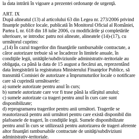
la data intrării în vigoare a prezentei ordonanţe de urgenţă.
ART. IX
După alineatul (13) al articolului 63 din Legea nr. 273/2006 privind
finanţele publice locale, publicată în Monitorul Oficial al României,
Partea I, nr. 618 din 18 iulie 2006, cu modificările şi completările
ulterioare, se introduc patru noi alineate, alineatele (14)-(17), cu
următorul cuprins:
„(14) În cazul tragerilor din finanţările rambursabile contractate, a
căror autorizare trebuie să se încadreze în limitele anuale, în
condiţiile legii, unităţile/subdiviziunile administrativ-teritoriale au
obligaţia, ca până la data de 15 august a fiecărui an, reprezentând
data înregistrării la registratura Ministerului Finanţelor Publice, să
transmită Comisiei de autorizare a împrumuturilor locale o notificare
care să cuprindă următoarele:
a) sumele autorizate pentru anul în curs;
b) sumele autorizate care vor fi trase până la sfârşitul anului;
c) sumele autorizate ca trageri pentru anul în curs care sunt
disponibilizate;
d) reprogramarea tragerilor pentru anii următori. Tragerile se
reautorizează pentru anii următori pentru care există disponibil din
plafoanele de trageri, în condiţiile legii. Sumele disponibilizate
pentru anul în curs se utilizează pentru autorizarea de trageri aferente
altor finanţări rambursabile contractate de unităţi/subdiviziuni
administrativ-teritoriale.