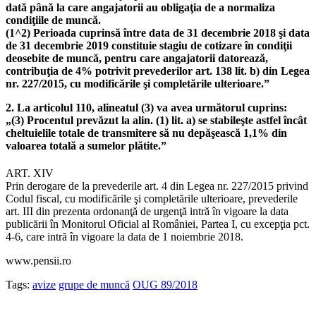
dată până la care angajatorii au obligaţia de a normaliza
condiţiile de muncă.
(1^2) Perioada cuprinsă între data de 31 decembrie 2018 şi data
de 31 decembrie 2019 constituie stagiu de cotizare în condiţii
deosebite de muncă, pentru care angajatorii datorează,
contribuţia de 4% potrivit prevederilor art. 138 lit. b) din Legea
nr. 227/2015, cu modificările şi completările ulterioare.”
2. La articolul 110, alineatul (3) va avea următorul cuprins:
„(3) Procentul prevăzut la alin. (1) lit. a) se stabileşte astfel încât
cheltuielile totale de transmitere să nu depăşească 1,1% din
valoarea totală a sumelor plătite.”
ART. XIV
Prin derogare de la prevederile art. 4 din Legea nr. 227/2015 privind
Codul fiscal, cu modificările şi completările ulterioare, prevederile
art. III din prezenta ordonanţă de urgenţă intră în vigoare la data
publicării în Monitorul Oficial al României, Partea I, cu excepţia pct.
4-6, care intră în vigoare la data de 1 noiembrie 2018.
www.pensii.ro
Tags:
avize
grupe de muncă
OUG 89/2018