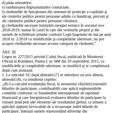
d) plata arieratelor;
e) rambursarea împrumuturilor contractate;
f) cheltuielile de funcţionare din sistemul de protecţie a copilului şi
ale centrelor publice pentru persoane adulte cu handicap, precum şi
ale căminelor publice pentru persoane vârstnice;
g) cheltuielile necesare furnizării energiei termice în sezonul rece
2018-2019, numai în cazul în care din veniturile proprii şi din
sumele de echilibrare primite conform Legii bugetului de stat pe anul
2018 nr. 2/2018 cu modificările şi completările ulterioare, nu pot
acoperi cheltuielile necesare acestor categorii de cheltuieli.”
ART. III
Legea nr. 227/2015 privind Codul fiscal, publicată în Monitorul
Oficial al României, Partea I, nr. 688 din 10 septembrie 2015, cu
modificările şi completările ulterioare, se modifică şi se completează
după cum urmează:
1. La articolul 19, după alineatul (7) se introduce un nou alineat,
alineatul (8), cu următorul cuprins:
„(8) La calculul rezultatului fiscal, la momentul vânzării/cesionării
titlurilor de participare, contribuabilii care aplică reglementările
contabile conforme cu Standardele internaţionale de raportare
financiară şi care înregistrează evaluarea titlurilor de participare la
valoare justă prin alte elemente ale rezultatului global, ca urmare a
aplicării opţiunii irevocabile de a recunoaşte astfel titlurile de
participare, tratează sumele reprezentând diferenţe din