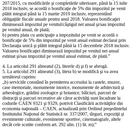
207/2015, cu modificările şi completările ulterioare, până la 15 iulie
2018 inclusiv, se acordă o bonificaţie de 5% din impozitul pe venit
plătit integral până la 15 martie 2019 inclusiv, reprezentând
obligaţiile fiscale anuale pentru anul 2018. Valoarea bonificaţiei
diminuează impozitul pe venitul/câştigul net anual şi/sau impozitul
pe venitul anual, de plată;
b) pentru plata cu anticipaţie a impozitului pe venit se acordă o
bonificaţie de 5% din impozitul pe venit anual estimat declarat prin
Declaraţia unică şi plătit integral până la 15 decembrie 2018 inclusiv.
Valoarea bonificaţiei diminuează impozitul pe venitul net anual
estimat şi/sau impozitul pe venitul anual estimat, de plată.”
4. La articolul 291 alineatul (2), literele d) şi f) se abrogă.
5. La articolul 291 alineatul (3), litera b) se modifică şi va avea
următorul cuprins:
„b) serviciile constând în permiterea accesului la castele, muzee,
case memoriale, monumente istorice, monumente de arhitectură şi
arheologice, grădini zoologice şi botanice, bâlciuri, parcuri de
distracţii şi parcuri recreative ale căror activităţi sunt încadrate la
codurile CAEN 9321 şi 9329, potrivit Clasificării activităţilor din
economia naţională – CAEN, actualizată prin Ordinul preşedintelui
Institutului Naţional de Statistică nr. 337/2007, târguri, expoziţii şi
evenimente culturale, evenimente sportive, cinematografe, altele
decât cele scutite conform art. 292 alin. (1) lit. m);”