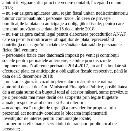
a intrat în vigoare, din punct de vedere contabil, începând cu anul
2018;
– nu s-ar asigura aplicarea unui regim fiscal unitar, nediscriminatoriu
tuturor contribuabililor, persoane fizice , în ceea ce priveşte
bonificaţiile la plata cu anticipaţie a obligaţiilor fiscale, pentru care
termenul prevăzut este data de 15 decembrie 2018;
– nu s-ar asigura cadrul legal pentru elaborarea procedurilor ANAF
care să permită modificarea obligaţiilor de plată reprezentând
contribuţia de asigurări sociale de sănătate datorată de persoanele
fizice fără venituri;
– persoanele fizice care datorează impozit pe venit şi contribuţii
sociale pentru perioadele anterioare, stabilite prin decizii de
impunere anuală aferente perioadei 2014-2017, nu ar fi stimulate să
efectueze plata cu anticipaţie a obligaţiilor fiscale respective, până la
data de 15 decembrie 2018;
– nu s-ar asigura, în cazul implementării măsurilor de natura
ajutorului de stat de către Ministerul Finanţelor Publice, posibilitatea
de a angaja sume din bugetul total al acestor măsuri, sume prevăzute
pe o perioadă mai mare decât cea acoperită prin legile bugetare
anuale, respectiv anul curent şi 3 ani ulteriori;
– neadoptarea în regim de urgenţă a prevederilor propuse prin
prezentul act normativ conduce la blocarea implementării
investiţiilor de interes pentru comunităţile locale;
– ar perturba efectuarea serviciului de transport public local de
persoane;