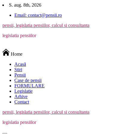
Skip
S. aug. 8th, 2026
to
Email: contact@pensii.ro
content
pensii, legislatia pensiilor, calcul si consultanta
legislatia pensiilor
Home
Acasă
Stiri
Pensii
Case de pensii
FORMULARE
Legislatie
Arhive
Contact
pensii, legislatia pensiilor, calcul si consultanta
legislatia pensiilor