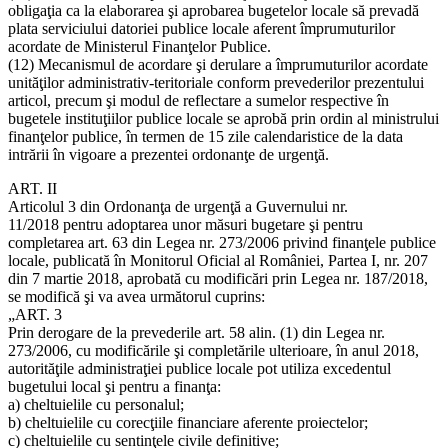
obligaţia ca la elaborarea şi aprobarea bugetelor locale să prevadă
plata serviciului datoriei publice locale aferent împrumuturilor
acordate de Ministerul Finanţelor Publice.
(12) Mecanismul de acordare şi derulare a împrumuturilor acordate
unităţilor administrativ-teritoriale conform prevederilor prezentului
articol, precum şi modul de reflectare a sumelor respective în
bugetele instituţiilor publice locale se aprobă prin ordin al ministrului
finanţelor publice, în termen de 15 zile calendaristice de la data
intrării în vigoare a prezentei ordonanţe de urgenţă.
ART. II
Articolul 3 din Ordonanţa de urgenţă a Guvernului nr.
11/2018 pentru adoptarea unor măsuri bugetare şi pentru
completarea art. 63 din Legea nr. 273/2006 privind finanţele publice
locale, publicată în Monitorul Oficial al României, Partea I, nr. 207
din 7 martie 2018, aprobată cu modificări prin Legea nr. 187/2018,
se modifică şi va avea următorul cuprins:
„ART. 3
Prin derogare de la prevederile art. 58 alin. (1) din Legea nr.
273/2006, cu modificările şi completările ulterioare, în anul 2018,
autorităţile administraţiei publice locale pot utiliza excedentul
bugetului local şi pentru a finanţa:
a) cheltuielile cu personalul;
b) cheltuielile cu corecţiile financiare aferente proiectelor;
c) cheltuielile cu sentinţele civile definitive;