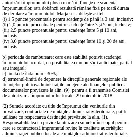
autorizării împrumutului plus o marjă în funcţie de scadenţa
împrumuturilor, rata dobânzii rezultată rămâne fixă pe toată durata
de derulare a împrumutului. Marja se stabileşte astfel:
(i) 1,5 puncte procentuale pentru scadenţe de până la 3 ani, inclusiv;
(ii) 2,0 puncte procentuale pentru scadenţe între 3 şi 5 ani, inclusiv;
(iii) 2,5 puncte procentuale pentru scadenţe între 5 şi 10 ani,
inclusiv;
(iv) 3,0 puncte procentuale pentru scadenţe între 10 şi 20 de ani,
inclusiv;
b) perioada de rambursare: care este stabilită potrivit scadenţei
împrumutului acordat, cu posibilitatea rambursării anticipate, parţial
sau integral;
c) limita de îndatorare: 30%;
d) termenul-limită de depunere la direcţiile generale regionale ale
finanţelor publice/administraţiile judeţene ale finanţelor publice a
documentelor prevăzute la alin. (9), pentru a fi transmise Comisiei
de autorizare a împrumuturilor locale: 29 noiembrie 2018.
(2) Sumele acordate cu titlu de împrumut din veniturile din
privatizare, contractate de unităţile administrativ-teritoriale, pot fi
utilizate cu respectarea destinaţiei prevăzute la alin. (1).
Responsabilitatea cu privire la utilizarea sumelor în scopul pentru
care se contractează împrumutul revine în totalitate autorităţilor
administraţiei publice locale ale unităţilor administrativ-teritoriale.