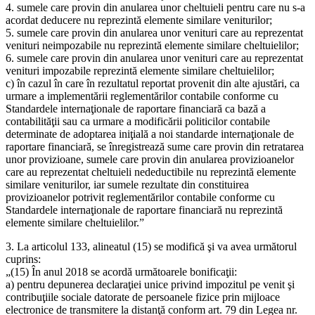
4. sumele care provin din anularea unor cheltuieli pentru care nu s-a
acordat deducere nu reprezintă elemente similare veniturilor;
5. sumele care provin din anularea unor venituri care au reprezentat
venituri neimpozabile nu reprezintă elemente similare cheltuielilor;
6. sumele care provin din anularea unor venituri care au reprezentat
venituri impozabile reprezintă elemente similare cheltuielilor;
c) în cazul în care în rezultatul reportat provenit din alte ajustări, ca
urmare a implementării reglementărilor contabile conforme cu
Standardele internaţionale de raportare financiară ca bază a
contabilităţii sau ca urmare a modificării politicilor contabile
determinate de adoptarea iniţială a noi standarde internaţionale de
raportare financiară, se înregistrează sume care provin din retratarea
unor provizioane, sumele care provin din anularea provizioanelor
care au reprezentat cheltuieli nedeductibile nu reprezintă elemente
similare veniturilor, iar sumele rezultate din constituirea
provizioanelor potrivit reglementărilor contabile conforme cu
Standardele internaţionale de raportare financiară nu reprezintă
elemente similare cheltuielilor.”
3. La articolul 133, alineatul (15) se modifică şi va avea următorul
cuprins:
„(15) În anul 2018 se acordă următoarele bonificaţii:
a) pentru depunerea declaraţiei unice privind impozitul pe venit şi
contribuţiile sociale datorate de persoanele fizice prin mijloace
electronice de transmitere la distanţă conform art. 79 din Legea nr.