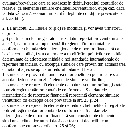
evaluare/reevaluare care se regăsesc în debitul/creditul conturilor de
rezerve, ca elemente similare cheltuielilor/veniturilor, după caz, dacă
la data vânzării/cesionării nu sunt îndeplinite condiţiile prevăzute la
art. 23 lit. i).”
2. La articolul 21, literele b) şi c) se modifică şi vor avea următorul
cuprins:
„b) pentru sumele înregistrate în rezultatul reportat provenit din alte
ajustări, ca urmare a implementării reglementărilor contabile
conforme cu Standardele internaţionale de raportare financiară ca
bază a contabilităţii sau ca urmare a modificării politicilor contabile
determinate de adoptarea iniţială a noi standarde internaţionale de
raportare financiară, cu excepţia sumelor care provin din actualizarea
cu rata inflaţiei, se aplică următorul tratament fiscal:
1. sumele care provin din anularea unor cheltuieli pentru care s-a
acordat deducere reprezintă elemente similare veniturilor;
2. sumele care reprezintă elemente de natura veniturilor înregistrate
potrivit reglementărilor contabile conforme cu Standardele
internaţionale de raportare financiară reprezintă elemente similare
veniturilor, cu excepţia celor prevăzute la art. 23 şi 24;
3. sumele care reprezintă elemente de natura cheltuielilor înregistrate
potrivit reglementărilor contabile conforme cu Standardele
internaţionale de raportare financiară sunt considerate elemente
similare cheltuielilor numai dacă acestea sunt deductibile în
conformitate cu prevederile art. 25 şi 26;