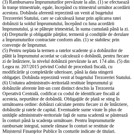
(3) Rambursarea împrumuturilor prevăzute la alin. (1) se efectuează
în tranşe trimestriale, egale, începând cu trimestrul următor acordării
acestora. Dobânda aferentă reprezintă un venit al bugetului
Trezoreriei Statului, care se calculează lunar prin aplicarea ratei
dobânzii la soldul împrumutului, începând cu luna acordării
împrumutului, şi se plăteşte trimestrial, în suma cumulată până la zi.
(4) Drepturile şi obligaţiile părţilor, termenii şi condiţiile de derulare
a împrumuturilor contractate conform alin. (1) se stabilesc prin
convenţie de împrumut.
(5) Pentru neplata la termen a ratelor scadente şi a dobânzilor de
plătit la împrumutul acordat se calculează o dobândă, pentru fiecare
zi de întârziere, la nivelul dobânzii prevăzute la art. 174 alin. (5) din
Legea nr. 207/2015 privind Codul de procedură fiscală, cu
modificările şi completările ulterioare, până la data stingerii
obligaţiei. Dobânda reprezintă venit al bugetului Trezoreriei Statului.
(6) Unitatea administrativ-teritorială restituie împrumutul şi
dobânzile aferente într-un cont distinct deschis la Trezoreria
Operativă Centrală, codificat cu codul de identificare fiscală al
acesteia, nepurtător de dobândă. Obligaţiile de plată se sting în
următoarea ordine: dobânzi calculate pentru fiecare zi de întârziere,
dobânzile şi ratele de capital. Eventualele sume virate în plus de
unităţile administrativ-teritoriale faţă de suma scadentă se păstrează
în conturi până la scadenţa următoare. Pentru împrumuturile
rambursate integral, sumele rămase în conturi se restituie de
Ministerul Finanţelor Publice în conturile indicate de titulari.