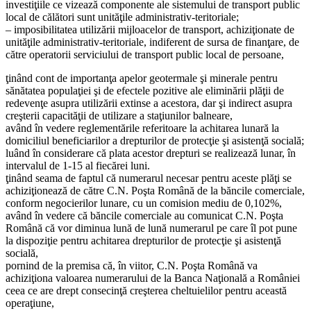
investiţiile ce vizează componente ale sistemului de transport public
local de călători sunt unităţile administrativ-teritoriale;
– imposibilitatea utilizării mijloacelor de transport, achiziţionate de
unităţile administrativ-teritoriale, indiferent de sursa de finanţare, de
către operatorii serviciului de transport public local de persoane,
ţinând cont de importanţa apelor geotermale şi minerale pentru
sănătatea populaţiei şi de efectele pozitive ale eliminării plăţii de
redevenţe asupra utilizării extinse a acestora, dar şi indirect asupra
creşterii capacităţii de utilizare a staţiunilor balneare,
având în vedere reglementările referitoare la achitarea lunară la
domiciliul beneficiarilor a drepturilor de protecţie şi asistenţă socială;
luând în considerare că plata acestor drepturi se realizează lunar, în
intervalul de 1-15 al fiecărei luni.
ţinând seama de faptul că numerarul necesar pentru aceste plăţi se
achiziţionează de către C.N. Poşta Română de la băncile comerciale,
conform negocierilor lunare, cu un comision mediu de 0,102%,
având în vedere că băncile comerciale au comunicat C.N. Poşta
Română că vor diminua lună de lună numerarul pe care îl pot pune
la dispoziţie pentru achitarea drepturilor de protecţie şi asistenţă
socială,
pornind de la premisa că, în viitor, C.N. Poşta Română va
achiziţiona valoarea numerarului de la Banca Naţională a României
ceea ce are drept consecinţă creşterea cheltuielilor pentru această
operaţiune,