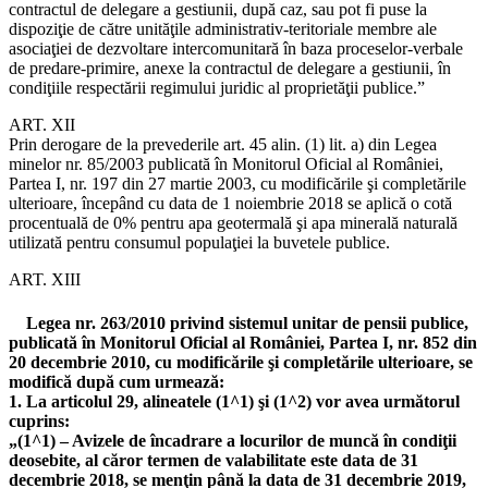
contractul de delegare a gestiunii, după caz, sau pot fi puse la
dispoziţie de către unităţile administrativ-teritoriale membre ale
asociaţiei de dezvoltare intercomunitară în baza proceselor-verbale
de predare-primire, anexe la contractul de delegare a gestiunii, în
condiţiile respectării regimului juridic al proprietăţii publice.”
ART. XII
Prin derogare de la prevederile art. 45 alin. (1) lit. a) din Legea
minelor nr. 85/2003 publicată în Monitorul Oficial al României,
Partea I, nr. 197 din 27 martie 2003, cu modificările şi completările
ulterioare, începând cu data de 1 noiembrie 2018 se aplică o cotă
procentuală de 0% pentru apa geotermală şi apa minerală naturală
utilizată pentru consumul populaţiei la buvetele publice.
ART. XIII
Legea nr. 263/2010 privind sistemul unitar de pensii publice,
publicată în Monitorul Oficial al României, Partea I, nr. 852 din
20 decembrie 2010, cu modificările şi completările ulterioare, se
modifică după cum urmează:
1. La articolul 29, alineatele (1^1) şi (1^2) vor avea următorul
cuprins:
„(1^1) – Avizele de încadrare a locurilor de muncă în condiţii
deosebite, al căror termen de valabilitate este data de 31
decembrie 2018, se menţin până la data de 31 decembrie 2019,