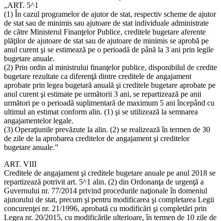
„ART. 5^1
(1) În cazul programelor de ajutor de stat, respectiv scheme de ajutor
de stat sau de minimis sau ajutoare de stat individuale administrate
de către Ministerul Finanţelor Publice, creditele bugetare aferente
plăţilor de ajutoare de stat sau de ajutoare de minimis se aprobă pe
anul curent şi se estimează pe o perioadă de până la 3 ani prin legile
bugetare anuale.
(2) Prin ordin al ministrului finanţelor publice, disponibilul de credite
bugetare rezultate ca diferenţă dintre creditele de angajament
aprobate prin legea bugetară anuală şi creditele bugetare aprobate pe
anul curent şi estimate pe următorii 3 ani, se repartizează pe anii
următori pe o perioadă suplimentară de maximum 5 ani începând cu
ultimul an estimat conform alin. (1) şi se utilizează la semnarea
angajamentelor legale.
(3) Operaţiunile prevăzute la alin. (2) se realizează în termen de 30
de zile de la aprobarea creditelor de angajament şi creditelor
bugetare anuale.”
ART. VIII
Creditele de angajament şi creditele bugetare anuale pe anul 2018 se
repartizează potrivit art. 5^1 alin. (2) din Ordonanţa de urgenţă a
Guvernului nr. 77/2014 privind procedurile naţionale în domeniul
ajutorului de stat, precum şi pentru modificarea şi completarea Legii
concurenţei nr. 21/1996, aprobată cu modificări şi completări prin
Legea nr. 20/2015, cu modificările ulterioare, în termen de 10 zile de