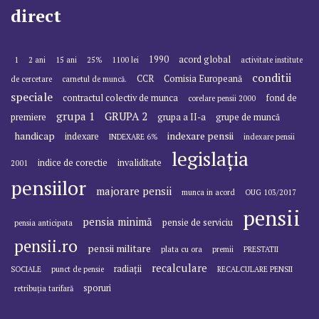
direct
1990
acord global
1
2 ani
15 ani
25%
1100 lei
activitate institute
conditii
CCR
Comisia Europeană
de cercetare
carnetul de muncă.
speciale
contractul colectiv de munca
fond de
corelare pensii 2000
grupa 1
GRUPA 2
premiere
grupa a II-a
grupe de muncă
handicap
indexare pensii
indexare
INDEXARE 6%
indexare pensii
legislația
indice de corectie
invaliditate
2001
pensiilor
majorare pensii
munca in acord
OUG 103/2017
pensii
pensia minimă
pensie de serviciu
pensia anticipata
pensii.ro
pensii militare
plata cu ora
premii
PRESTATII
recalculare
radiații
SOCIALE
punct de pensie
RECALCULARE PENSII
sporuri
retribuția tarifară