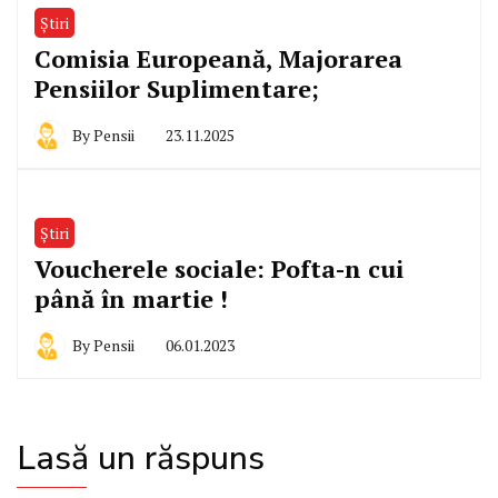
Știri
Comisia Europeană, Majorarea
Pensiilor Suplimentare;
By
Pensii
23.11.2025
Știri
Voucherele sociale: Pofta-n cui
până în martie !
By
Pensii
06.01.2023
Lasă un răspuns