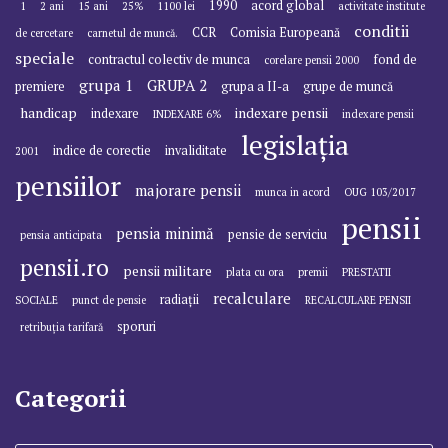
1990
acord global
1
2 ani
15 ani
25%
1100 lei
activitate institute
conditii
CCR
Comisia Europeană
de cercetare
carnetul de muncă.
speciale
contractul colectiv de munca
fond de
corelare pensii 2000
grupa 1
GRUPA 2
premiere
grupa a II-a
grupe de muncă
handicap
indexare pensii
indexare
INDEXARE 6%
indexare pensii
legislația
indice de corectie
invaliditate
2001
pensiilor
majorare pensii
munca in acord
OUG 103/2017
pensii
pensia minimă
pensie de serviciu
pensia anticipata
pensii.ro
pensii militare
plata cu ora
premii
PRESTATII
recalculare
radiații
SOCIALE
punct de pensie
RECALCULARE PENSII
sporuri
retribuția tarifară
Categorii