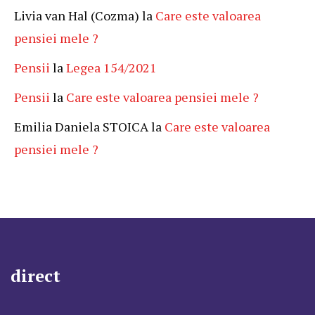
Livia van Hal (Cozma)
la
Care este valoarea
pensiei mele ?
Pensii
la
Legea 154/2021
Pensii
la
Care este valoarea pensiei mele ?
Emilia Daniela STOICA
la
Care este valoarea
pensiei mele ?
direct