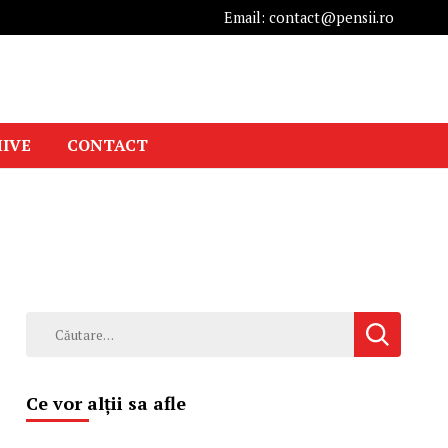
Email: contact@pensii.ro
IVE
CONTACT
Caută
după:
Ce vor alții sa afle