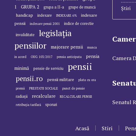
1
GRUPA 2
grupa a II-a
grupe de muncă
Știri
handicap
indexare
indexare
INDEXARE 6%
pensii
indice de corectie
indexare pensii 2001
legislația
invaliditate
Camer
pensiilor
majorare pensii
munca
pensia
Camera D
in acord
OUG 103/2017
pensia anticipata
pensii
minimă
pensie de serviciu
pensii.ro
pensii militare
plata cu ora
Senat
premii
PRESTATII SOCIALE
punct de pensie
recalculare
radiații
RECALCULARE PENSII
Senatul 
sporuri
retribuția tarifară
Acasă
Stiri
Pens