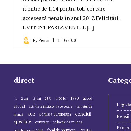
identic de 1,14 pentru toți cei care
accesează pensia în anul 2017. Felicitări !
EMITENT PARLAMENTUL […]
By
Pensii
11.03.2020
direct
Catego
1990
acord
1
2 ani
15 ani
25%
1100 lei
Legisla
global
activitate institute de cercetare
carnetul de
conditii
CCR
Comisia Europeană
muncă.
Pensii
speciale
contractul colectiv de munca
Proiec
grupa
fond de premiere
corelare pensii 2000