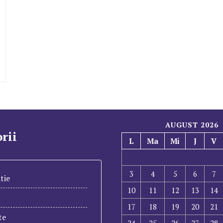
AUGUST 2026
rii
L
Ma
Mi
J
V
3
4
5
6
7
tie
10
11
12
13
14
17
18
19
20
21
te
24
25
26
27
28