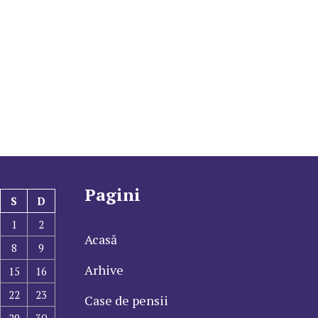
Pagini
S
D
1
2
Acasă
8
9
Arhive
15
16
22
23
Case de pensii
29
30