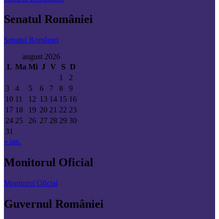
Senatul României
Senatul României
august 2026
L
Ma
Mi
J
V
S
D
1
2
3
4
5
6
7
8
9
10
11
12
13
14
15
16
17
18
19
20
21
22
23
24
25
26
27
28
29
30
31
« ian.
Monitorul Oficial
Monitorul Oficial
Guvernul României