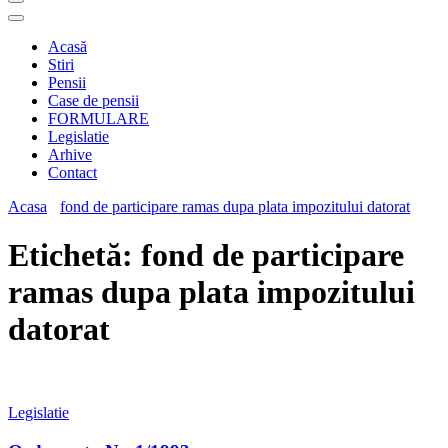
Acasă
Stiri
Pensii
Case de pensii
FORMULARE
Legislatie
Arhive
Contact
Acasa
fond de participare ramas dupa plata impozitului datorat
Etichetă:
fond de participare
ramas dupa plata impozitului
datorat
Legislatie