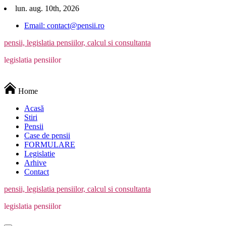
Skip
lun. aug. 10th, 2026
to
Email: contact@pensii.ro
content
pensii, legislatia pensiilor, calcul si consultanta
legislatia pensiilor
Home
Acasă
Stiri
Pensii
Case de pensii
FORMULARE
Legislatie
Arhive
Contact
pensii, legislatia pensiilor, calcul si consultanta
legislatia pensiilor