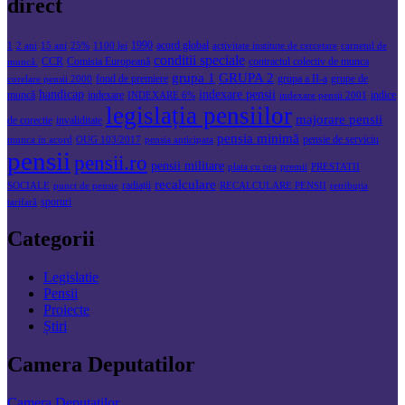
direct
1990
acord global
1
2 ani
15 ani
25%
1100 lei
activitate institute de cercetare
carnetul de
conditii speciale
CCR
Comisia Europeană
contractul colectiv de munca
muncă.
grupa 1
GRUPA 2
fond de premiere
grupa a II-a
grupe de
corelare pensii 2000
handicap
indexare pensii
muncă
indexare
indice
INDEXARE 6%
indexare pensii 2001
legislația pensiilor
majorare pensii
de corectie
invaliditate
pensia minimă
pensie de serviciu
munca in acord
OUG 103/2017
pensia anticipata
pensii
pensii.ro
pensii militare
plata cu ora
premii
PRESTATII
recalculare
radiații
SOCIALE
punct de pensie
RECALCULARE PENSII
retribuția
sporuri
tarifară
Categorii
Legislatie
Pensii
Proiecte
Știri
Camera Deputatilor
Camera Deputatilor