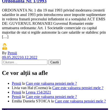
Ordonanta Nr. 1/1993
ORDONANTA Nr. 1 din 19 mai 1993 privind moderarea cresterii
salariilor in anul 1993 prin introducerea unor impozite suplimentare
in vederea franarii procesului inflationist si a somajului ACT EMIS
DE: GUVERNUL ROMANIEI Guvernul Romaniei emite
urmatoarea ordonanta: Art. 1 Societatile comerciale cu capital
majoritar de stat si regiile autonome la care salariile se stabilesc prin
[…]
By
Pensii
09.05.2022
10.12.2022
Caută
după:
Ce vor alții sa afle
Pensii
la
Care este valoarea pensiei mele ?
Livia van Hal (Cozma)
la
Care este valoarea pensiei mele ?
Pensii
la
Legea 154/2021
Pensii
la
Care este valoarea pensiei mele ?
Emilia Daniela STOICA
la
Care este valoarea pensiei mele ?