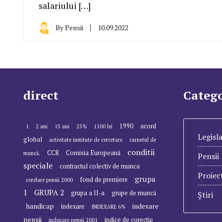
salariului […]
By
Pensii
10.09.2022
direct
Catego
1990
acord
1
2 ani
15 ani
25%
1100 lei
Legisla
global
activitate institute de cercetare
carnetul de
conditii
CCR
Comisia Europeană
muncă.
Pensii
speciale
contractul colectiv de munca
Proiec
grupa
fond de premiere
corelare pensii 2000
1
GRUPA 2
grupa a II-a
grupe de muncă
Știri
handicap
indexare
indexare
INDEXARE 6%
pensii
indice de corectie
indexare pensii 2001