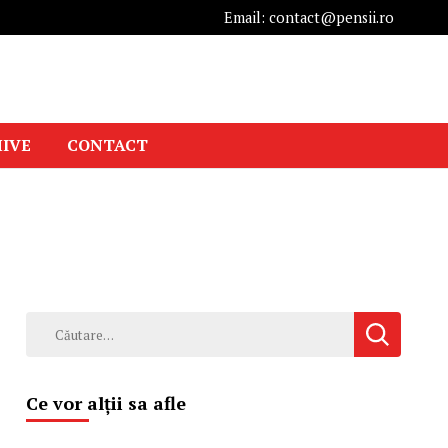
Email: contact@pensii.ro
IVE
CONTACT
Caută
după:
Ce vor alții sa afle