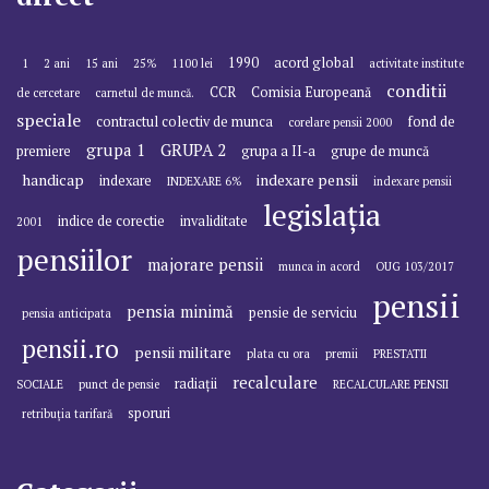
1990
acord global
1
2 ani
15 ani
25%
1100 lei
activitate institute
conditii
CCR
Comisia Europeană
de cercetare
carnetul de muncă.
speciale
contractul colectiv de munca
fond de
corelare pensii 2000
grupa 1
GRUPA 2
premiere
grupa a II-a
grupe de muncă
handicap
indexare pensii
indexare
INDEXARE 6%
indexare pensii
legislația
indice de corectie
invaliditate
2001
pensiilor
majorare pensii
munca in acord
OUG 103/2017
pensii
pensia minimă
pensie de serviciu
pensia anticipata
pensii.ro
pensii militare
plata cu ora
premii
PRESTATII
recalculare
radiații
SOCIALE
punct de pensie
RECALCULARE PENSII
sporuri
retribuția tarifară