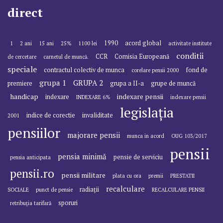
direct
1990
acord global
1
2 ani
15 ani
25%
1100 lei
activitate institute
conditii
CCR
Comisia Europeană
de cercetare
carnetul de muncă.
speciale
contractul colectiv de munca
fond de
corelare pensii 2000
grupa 1
GRUPA 2
premiere
grupa a II-a
grupe de muncă
handicap
indexare pensii
indexare
INDEXARE 6%
indexare pensii
legislația
indice de corectie
invaliditate
2001
pensiilor
majorare pensii
munca in acord
OUG 103/2017
pensii
pensia minimă
pensie de serviciu
pensia anticipata
pensii.ro
pensii militare
plata cu ora
premii
PRESTATII
recalculare
radiații
SOCIALE
punct de pensie
RECALCULARE PENSII
sporuri
retribuția tarifară