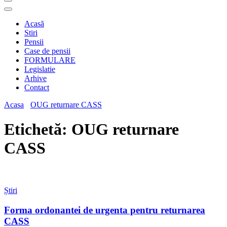
Acasă
Stiri
Pensii
Case de pensii
FORMULARE
Legislatie
Arhive
Contact
Acasa
OUG returnare CASS
Etichetă:
OUG returnare
CASS
Știri
Forma ordonantei de urgenta pentru returnarea
CASS