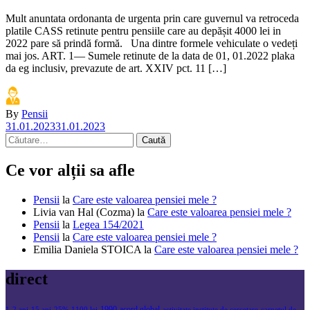
Mult anuntata ordonanta de urgenta prin care guvernul va retroceda
platile CASS retinute pentru pensiile care au depășit 4000 lei in
2022 pare să prindă formă. Una dintre formele vehiculate o vedeți
mai jos. ART. 1— Sumele retinute de la data de 01, 01.2022 plaka
da eg inclusiv, prevazute de art. XXIV pct. 11 […]
By
Pensii
31.01.2023
31.01.2023
Caută
după:
Ce vor alții sa afle
Pensii
la
Care este valoarea pensiei mele ?
Livia van Hal (Cozma)
la
Care este valoarea pensiei mele ?
Pensii
la
Legea 154/2021
Pensii
la
Care este valoarea pensiei mele ?
Emilia Daniela STOICA
la
Care este valoarea pensiei mele ?
direct
1990
acord global
1
2 ani
15 ani
25%
1100 lei
activitate institute de cercetare
carnetul de