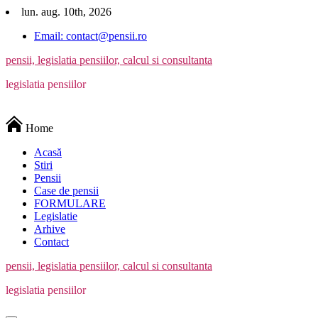
Skip
lun. aug. 10th, 2026
to
Email: contact@pensii.ro
content
pensii, legislatia pensiilor, calcul si consultanta
legislatia pensiilor
Home
Acasă
Stiri
Pensii
Case de pensii
FORMULARE
Legislatie
Arhive
Contact
pensii, legislatia pensiilor, calcul si consultanta
legislatia pensiilor