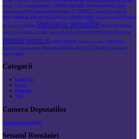
conditii speciale
CCR
Comisia Europeană
contractul colectiv de munca
muncă.
grupa 1
GRUPA 2
fond de premiere
grupa a II-a
grupe de
corelare pensii 2000
handicap
indexare pensii
muncă
indexare
indice
INDEXARE 6%
indexare pensii 2001
legislația pensiilor
majorare pensii
de corectie
invaliditate
pensia minimă
pensie de serviciu
munca in acord
OUG 103/2017
pensia anticipata
pensii
pensii.ro
pensii militare
plata cu ora
premii
PRESTATII
recalculare
radiații
SOCIALE
punct de pensie
RECALCULARE PENSII
retribuția
sporuri
tarifară
Categorii
Legislatie
Pensii
Proiecte
Știri
Camera Deputatilor
Camera Deputatilor
Senatul României