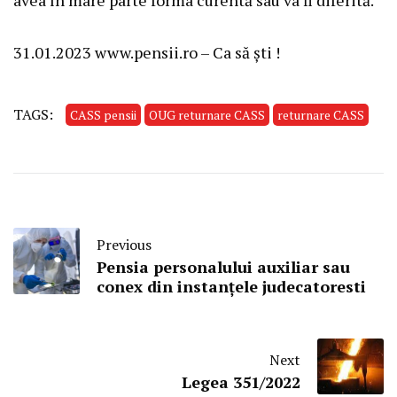
31.01.2023 www.pensii.ro – Ca să ști !
TAGS:
CASS pensii
OUG returnare CASS
returnare CASS
Previous
Pensia personalului auxiliar sau
conex din instanțele judecatoresti
Next
Legea 351/2022