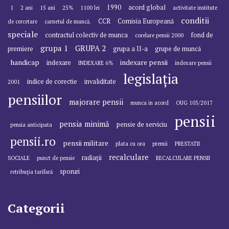
1990
acord global
1
2 ani
15 ani
25%
1100 lei
activitate institute
conditii
CCR
Comisia Europeană
de cercetare
carnetul de muncă.
speciale
contractul colectiv de munca
fond de
corelare pensii 2000
grupa 1
GRUPA 2
premiere
grupa a II-a
grupe de muncă
handicap
indexare pensii
indexare
INDEXARE 6%
indexare pensii
legislația
indice de corectie
invaliditate
2001
pensiilor
majorare pensii
munca in acord
OUG 103/2017
pensii
pensia minimă
pensie de serviciu
pensia anticipata
pensii.ro
pensii militare
plata cu ora
premii
PRESTATII
recalculare
radiații
SOCIALE
punct de pensie
RECALCULARE PENSII
sporuri
retribuția tarifară
Categorii