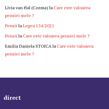
Livia van Hal (Cozma)
la
Care este valoarea
pensiei mele ?
Pensii
la
Legea 154/2021
Pensii
la
Care este valoarea pensiei mele ?
Emilia Daniela STOICA
la
Care este valoarea
pensiei mele ?
direct