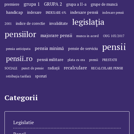
grupa 1
GRUPA 2
premiere
grupa a II-a
grupe de muncă
handicap
indexare pensii
indexare
INDEXARE 6%
indexare pensii
legislația
indice de corectie
invaliditate
2001
pensiilor
majorare pensii
munca in acord
OUG 103/2017
pensii
pensia minimă
pensie de serviciu
pensia anticipata
pensii.ro
pensii militare
plata cu ora
premii
PRESTATII
recalculare
radiații
SOCIALE
punct de pensie
RECALCULARE PENSII
sporuri
retribuția tarifară
Categorii
Legislatie