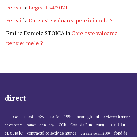
Pensii
la
Legea 154/2021
Pensii
la
Care este valoarea pensiei mele ?
Emilia Daniela STOICA
la
Care este valoarea
pensiei mele ?
direct
1990
acord global
1
2 ani
15 ani
25%
1100 lei
activitate institute
conditii
CCR
Comisia Europeană
de cercetare
carnetul de muncă.
speciale
contractul colectiv de munca
fond de
corelare pensii 2000