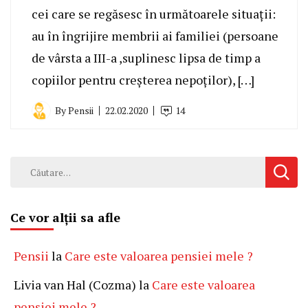
cei care se regăsesc în următoarele situații:
au în îngrijire membrii ai familiei (persoane
de vârsta a III-a ,suplinesc lipsa de timp a
copiilor pentru creșterea nepoților), […]
By
Pensii
22.02.2020
14
Caută
după:
Ce vor alții sa afle
Pensii
la
Care este valoarea pensiei mele ?
Livia van Hal (Cozma)
la
Care este valoarea
pensiei mele ?