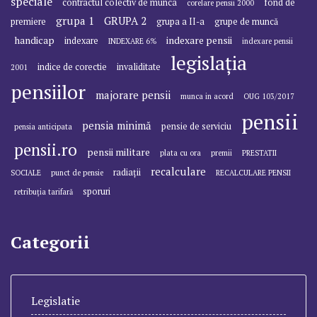
speciale
contractul colectiv de munca
fond de
corelare pensii 2000
grupa 1
GRUPA 2
premiere
grupa a II-a
grupe de muncă
handicap
indexare pensii
indexare
INDEXARE 6%
indexare pensii
legislația
indice de corectie
invaliditate
2001
pensiilor
majorare pensii
munca in acord
OUG 103/2017
pensii
pensia minimă
pensie de serviciu
pensia anticipata
pensii.ro
pensii militare
plata cu ora
premii
PRESTATII
recalculare
radiații
SOCIALE
punct de pensie
RECALCULARE PENSII
sporuri
retribuția tarifară
Categorii
Legislatie