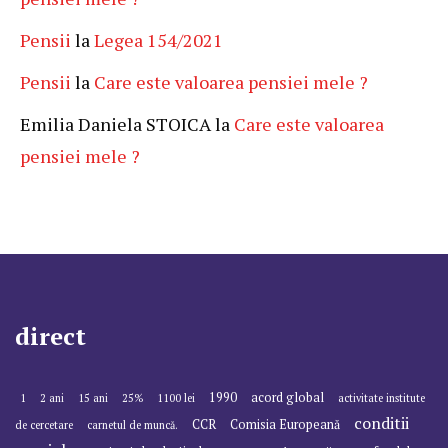
Pensii
la
Legea 154/2021
Pensii
la
Care este valoarea pensiei mele ?
Emilia Daniela STOICA
la
Care este valoarea
pensiei mele ?
direct
1990
acord global
1
2 ani
15 ani
25%
1100 lei
activitate institute
conditii
CCR
Comisia Europeană
de cercetare
carnetul de muncă.