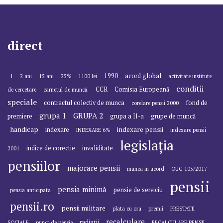
direct
1990
acord global
1
2 ani
15 ani
25%
1100 lei
activitate institute
conditii
CCR
Comisia Europeană
de cercetare
carnetul de muncă.
speciale
contractul colectiv de munca
fond de
corelare pensii 2000
grupa 1
GRUPA 2
premiere
grupa a II-a
grupe de muncă
handicap
indexare pensii
indexare
INDEXARE 6%
indexare pensii
legislația
indice de corectie
invaliditate
2001
pensiilor
majorare pensii
munca in acord
OUG 103/2017
pensii
pensia minimă
pensie de serviciu
pensia anticipata
pensii.ro
pensii militare
plata cu ora
premii
PRESTATII
recalculare
radiații
SOCIALE
punct de pensie
RECALCULARE PENSII