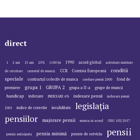
direct
1990
acord global
1
2 ani
15 ani
25%
1100 lei
activitate institute
conditii
CCR
Comisia Europeană
de cercetare
carnetul de muncă.
speciale
contractul colectiv de munca
fond de
corelare pensii 2000
grupa 1
GRUPA 2
premiere
grupa a II-a
grupe de muncă
handicap
indexare pensii
indexare
INDEXARE 6%
indexare pensii
legislația
indice de corectie
invaliditate
2001
pensiilor
majorare pensii
munca in acord
OUG 103/2017
pensii
pensia minimă
pensie de serviciu
pensia anticipata