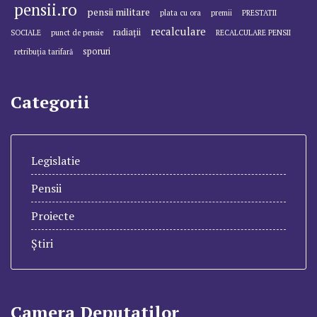
pensii.ro
pensii militare
plata cu ora
premii
PRESTATII
recalculare
radiații
SOCIALE
punct de pensie
RECALCULARE PENSII
sporuri
retribuția tarifară
Categorii
Legislatie
Pensii
Proiecte
Știri
Camera Deputatilor