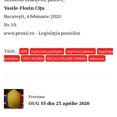
Vasile-Florin Cîţu
Bucureşti, 4 februarie 2020.
Nr. 10.
www.pensii.ro – Legislația pensiilor
TAGS:
50%
explorări geologice
explorari miniere
legislația
pensiilor
OUG 10/2020
RECALCULARE PENSII
subteran
Previous
OUG 55 din 23 aprilie 2020