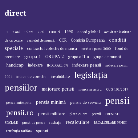
direct
1990
acord global
1
2 ani
15 ani
25%
1100 lei
activitate institute
conditii
CCR
Comisia Europeană
de cercetare
carnetul de muncă.
speciale
contractul colectiv de munca
fond de
corelare pensii 2000
grupa 1
GRUPA 2
premiere
grupa a II-a
grupe de muncă
handicap
indexare pensii
indexare
INDEXARE 6%
indexare pensii
legislația
indice de corectie
invaliditate
2001
pensiilor
majorare pensii
munca in acord
OUG 103/2017
pensii
pensia minimă
pensie de serviciu
pensia anticipata
pensii.ro
pensii militare
plata cu ora
premii
PRESTATII
recalculare
radiații
SOCIALE
punct de pensie
RECALCULARE PENSII
sporuri
retribuția tarifară