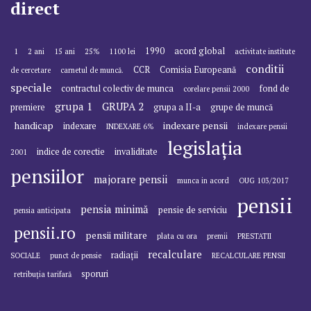
direct
1990
acord global
1
2 ani
15 ani
25%
1100 lei
activitate institute
conditii
CCR
Comisia Europeană
de cercetare
carnetul de muncă.
speciale
contractul colectiv de munca
fond de
corelare pensii 2000
grupa 1
GRUPA 2
premiere
grupa a II-a
grupe de muncă
handicap
indexare pensii
indexare
INDEXARE 6%
indexare pensii
legislația
indice de corectie
invaliditate
2001
pensiilor
majorare pensii
munca in acord
OUG 103/2017
pensii
pensia minimă
pensie de serviciu
pensia anticipata
pensii.ro
pensii militare
plata cu ora
premii
PRESTATII
recalculare
radiații
SOCIALE
punct de pensie
RECALCULARE PENSII
sporuri
retribuția tarifară