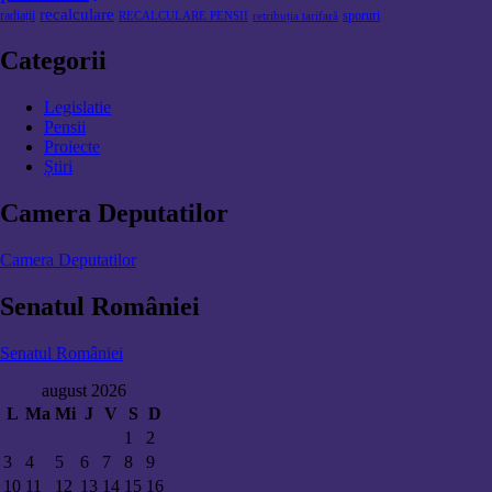
recalculare
radiații
sporuri
RECALCULARE PENSII
retribuția tarifară
Categorii
Legislatie
Pensii
Proiecte
Știri
Camera Deputatilor
Camera Deputatilor
Senatul României
Senatul României
august 2026
L
Ma
Mi
J
V
S
D
1
2
3
4
5
6
7
8
9
10
11
12
13
14
15
16