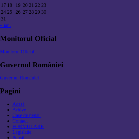
17
18
19
20
21
22
23
24
25
26
27
28
29
30
31
« ian.
Monitorul Oficial
Monitorul Oficial
Guvernul României
Guvernul României
Pagini
Acasă
Arhive
Case de pensii
Contact
FORMULARE
Legislatie
Pensii