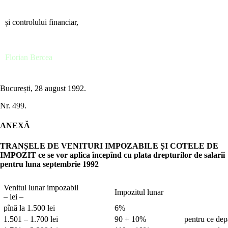
și controlului financiar,
Florian Bercea
București, 28 august 1992.
Nr. 499.
ANEXĂ
TRANȘELE DE VENITURI IMPOZABILE ȘI COTELE DE
IMPOZIT ce se vor aplica începînd cu plata drepturilor de salarii
pentru luna septembrie 1992
Venitul lunar impozabil
Impozitul lunar
– lei –
pînă la 1.500 lei
6%
1.501 – 1.700 lei
90 + 10%
pentru ce dep