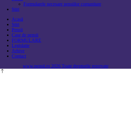
Formularele necesare pensiilor comunitare
Stiri
Acasă
Stiri
Pensii
Case de pensii
FORMULARE
Legislatie
Arhive
Contact
www.pensii.ro 2026 Toate drepturile rezervate