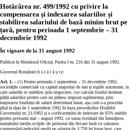
Hotărârea nr. 499/1992 cu privire la
compensarea și indexarea salariilor și
stabilirea salariului de bază minim brut pe
țară, pentru perioada 1 septembrie – 31
decembrie 1992
În vigoare de la 31 august 1992
Publicat în Monitorul Oficial, Partea I nr. 216 din 31 august 1992.
Guvernul României h o t ă r ă ș t e:
Art. 1. –
(1) Pentru perioada 1 septembrie – 31 decembrie 1992,
societățile comerciale cu capital majoritar de stat și regiile autonome, la
care salariile se stabilesc prin negociere, vor calcula fondul destinat
plății salariilor pentru care nu plătesc impozit suplimentar, prin
majorarea fondului de salarii determinat lunar, așa cum s-a procedat
pînă la data de 1 septembrie 1992 în baza prevederilor Hotărîrii
Guvernului nr. 21/1992 și a coeficientului de indexare de 65% stabilit
pentru perioada mai – august 1992, cu suma rezultată din înmulțirea
numărului mediu scriptic de personal din fiecare lună cu valoarea
compensării-indexării medii pe salariat de 3.750 lei lunar brut, care