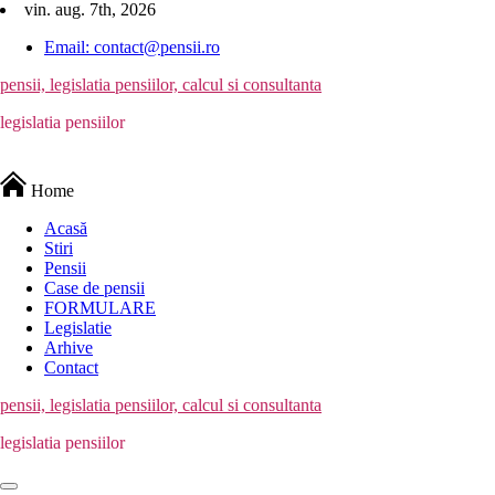
Skip
vin. aug. 7th, 2026
to
Email: contact@pensii.ro
content
pensii, legislatia pensiilor, calcul si consultanta
legislatia pensiilor
Home
Acasă
Stiri
Pensii
Case de pensii
FORMULARE
Legislatie
Arhive
Contact
pensii, legislatia pensiilor, calcul si consultanta
legislatia pensiilor