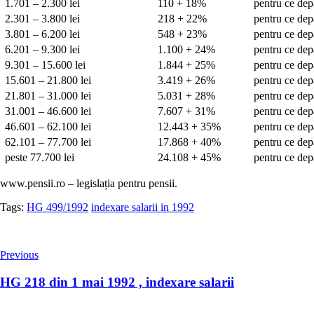
1.701 – 2.300 lei
110 + 18%
pentru ce dep
2.301 – 3.800 lei
218 + 22%
pentru ce dep
3.801 – 6.200 lei
548 + 23%
pentru ce dep
6.201 – 9.300 lei
1.100 + 24%
pentru ce dep
9.301 – 15.600 lei
1.844 + 25%
pentru ce dep
15.601 – 21.800 lei
3.419 + 26%
pentru ce dep
21.801 – 31.000 lei
5.031 + 28%
pentru ce dep
31.001 – 46.600 lei
7.607 + 31%
pentru ce dep
46.601 – 62.100 lei
12.443 + 35%
pentru ce dep
62.101 – 77.700 lei
17.868 + 40%
pentru ce dep
peste 77.700 lei
24.108 + 45%
pentru ce dep
www.pensii.ro – legislația pentru pensii.
Tags:
HG 499/1992
indexare salarii in 1992
Previous
HG 218 din 1 mai 1992 , indexare salarii