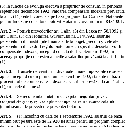
(5) În funcție de evoluția efectivă a prețurilor de consum, în perioada
septembrie-decembrie 1992, valoarea compensării-indexării prevăzută
la alin. (1) poate fi corectată pe baza propunerilor Comisiei Naționale
pentru Indexare constituite potrivit Hotărîrii Guvernului nr. 843/1991.
Art. 2. –
Potrivit prevederilor art. 1 alin. (3) din Legea nr. 58/1992 și
art. 1 alin. (3) din Hotărîrea Guvernului nr. 314/1992, salariile
personalului din instituțiile finanțate de la buget, precum și cele ale
personalului din cadrul regiilor autonome cu specific deosebit, vor fi
compensate-indexate, începînd cu data de 1 septembrie 1992, în
aceeași proporție cu creșterea medie a salariilor prevăzută la art. 1 alin.
(1).
Art. 3. –
Tranșele de venituri individuale lunare impozabile ce se vor
aplica începînd cu drepturile lunii septembrie 1992, stabilite în baza
procentului de compensare-indexare a salariilor prevăzut la art. 1 alin.
(1), sînt cele din anexă.
Art. 4. –
Se recomandă unităților cu capital majoritar privat,
cooperatiste și obștești, să aplice compensarea-indexarea salariilor
ținînd seama de prevederile prezentei hotărîri.
Art. 5. –
(1) Începînd cu data de 1 septembrie 1992, salariul de bază
minim brut pe țară este de 12.920 lei lunar pentru un program complet
de lucru de 170 ore, în medie pe lună, ceea ce reprezintă 76,00 lei/oră.