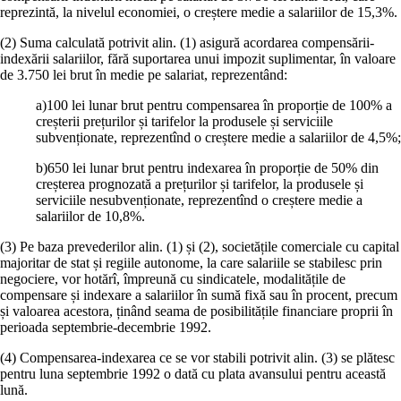
reprezintă, la nivelul economiei, o creștere medie a salariilor de 15,3%.
(2) Suma calculată potrivit alin. (1) asigură acordarea compensării-
indexării salariilor, fără suportarea unui impozit suplimentar, în valoare
de 3.750 lei brut în medie pe salariat, reprezentând:
a)100 lei lunar brut pentru compensarea în proporție de 100% a
creșterii prețurilor și tarifelor la produsele și serviciile
subvenționate, reprezentînd o creștere medie a salariilor de 4,5%;
b)650 lei lunar brut pentru indexarea în proporție de 50% din
creșterea prognozată a prețurilor și tarifelor, la produsele și
serviciile nesubvenționate, reprezentînd o creștere medie a
salariilor de 10,8%.
(3) Pe baza prevederilor alin. (1) și (2), societățile comerciale cu capital
majoritar de stat și regiile autonome, la care salariile se stabilesc prin
negociere, vor hotărî, împreună cu sindicatele, modalitățile de
compensare și indexare a salariilor în sumă fixă sau în procent, precum
și valoarea acestora, ținând seama de posibilitățile financiare proprii în
perioada septembrie-decembrie 1992.
(4) Compensarea-indexarea ce se vor stabili potrivit alin. (3) se plătesc
pentru luna septembrie 1992 o dată cu plata avansului pentru această
lună.